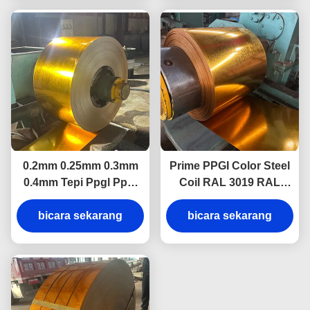
0.2mm 0.25mm 0.3mm
Prime PPGI Color Steel
0.4mm Tepi Ppgl Ppgi
Coil RAL 3019 RAL
Prepainted Steel Coil
3020 Pre Painted
bicara sekarang
untuk atap
Galvanized Zinc Coated
bicara sekarang
Sheet In Coil