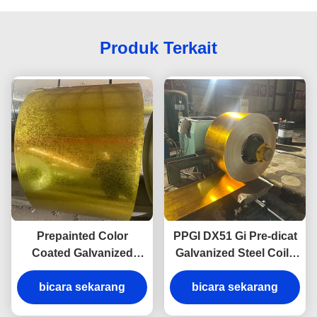
Produk Terkait
Prepainted Color
PPGI DX51 Gi Pre-dicat
Coated Galvanized
Galvanized Steel Coils
Steel Coil ASTM SGCC
Cold Pre-dicat Steel
SGCD Hot Dip PPGI Coil
bicara sekarang
bicara sekarang
Sheet