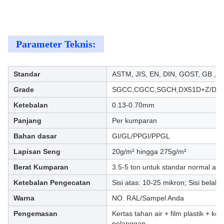
Parameter Teknis:
Standar
ASTM, JIS, EN, DIN, GOST, GB , dll
Grade
SGCC,CGCC,SGCH,DX51D+Z/DX5
Ketebalan
0.13-0.70mm
Panjang
Per kumparan
Bahan dasar
GI/GL/PPGI/PPGL
Lapisan Seng
20g/m² hingga 275g/m²
Berat Kumparan
3.5-5 ton untuk standar normal at
Ketebalan Pengecatan
Sisi atas: 10-25 mikron; Sisi belak
Warna
NO. RAL/Sampel Anda
Pengemasan
Kertas tahan air + film plastik + k
pelanggan