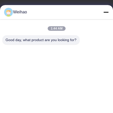
E-mail
Weihao
408690175@qq.com
1:44 AM
Alamat Kami
Good day, what product are you looking for?
Alamat
Kota Bazhou, Kota Langfang, Provinsi Hebei
tel
0086-139-3163-3663
Kebijakan Privasi
|
Sitemap
Cina Kualitas Baik Kumparan Baja Pra Dicat Pemasok. Hak cipta