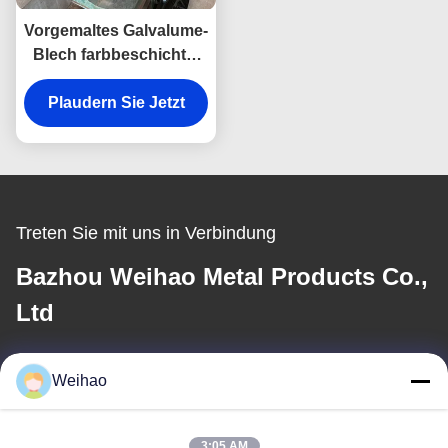
Vorgemaltes Galvalume-
Blech farbbeschichtet
50+ Farben für
Verkleidungen Gi-Coil
Plaudern Sie Jetzt
verzinkter Stahl
Treten Sie mit uns in Verbindung
Bazhou Weihao Metal Products Co.,
Ltd
E-Mail
Weihao
408690175@qq.com
3:05 AM