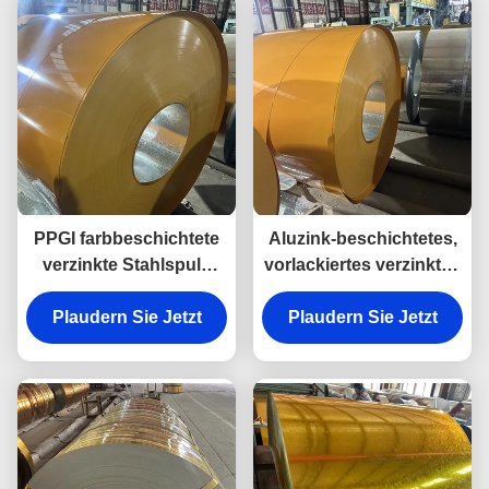
PPGI farbbeschichtete
Aluzink-beschichtetes,
verzinkte Stahlspule
vorlackiertes verzinktes
DX51D+Z vorlackiertes
Eisenblech, 50+ Farben,
Plaudern Sie Jetzt
Stahlblech für
Plaudern Sie Jetzt
feuerverzinkt
Hausdächer aus
Stahlblech