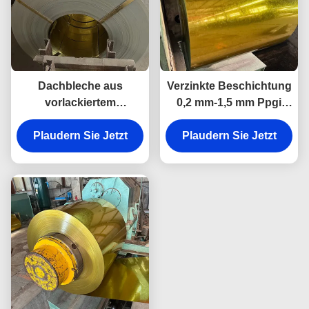
Dachbleche aus
Verzinkte Beschichtung
vorlackiertem
0,2 mm-1,5 mm Ppgi
verzinktem Eisen 0,13
Ppgl Stahlblechspirale
mm - 2,0 mm Dicke
Plaudern Sie Jetzt
Plaudern Sie Jetzt
kaltgewalzt