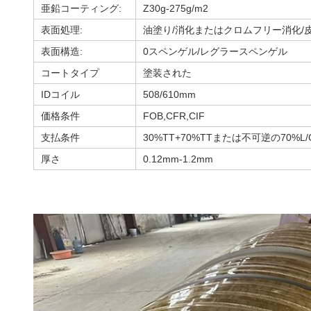
亜鉛コーティング:
Z30g-275g/m2
表面処理:
油塗り/消化またはクロムフリー消化/
表面構造:
0スペンゲル/レグラースペンゲル
コートタイプ
塗装された
IDコイル
508/610mm
価格条件
FOB,CFR,CIF
支払条件
30%TT+70%TTまたは不可逆の70%L/
厚さ
0.12mm-1.2mm