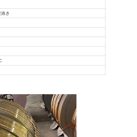
皮抜き
C