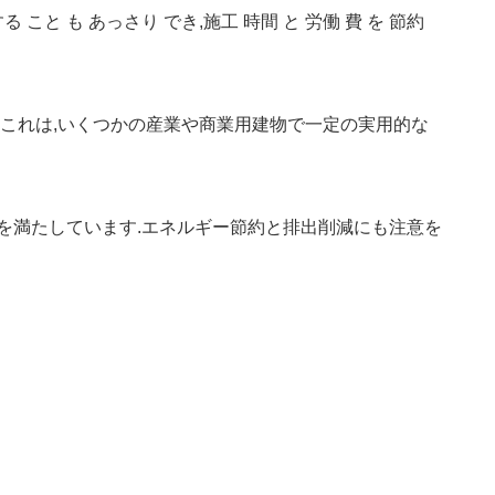
する こと も あっさり でき,施工 時間 と 労働 費 を 節約
.これは,いくつかの産業や商業用建物で一定の実用的な
を満たしています.エネルギー節約と排出削減にも注意を