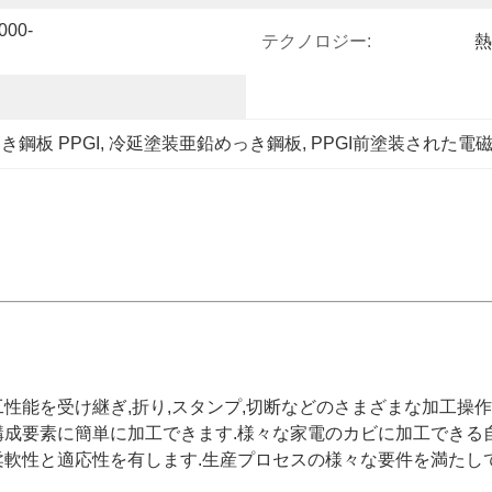
00-
テクノロジー:
熱
鋼板 PPGI
, 
冷延塗装亜鉛めっき鋼板
, 
PPGI前塗装された電
工性能を受け継ぎ,折り,スタンプ,切断などのさまざまな加工操
構成要素に簡単に加工できます.様々な家電のカビに加工できる自
柔軟性と適応性を有します.生産プロセスの様々な要件を満たして