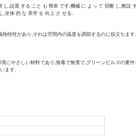
 し,設置 する こと も 簡単 です.機械 に よっ て 切断 し,敷設 
,全体 的 な 美学 を 向上 さ せる.
隔熱特性があり,それは空間内の温度を調節するのに役立ちます
環境にやさしい材料であり,無毒で無害で,グリーンビルズの要件
います.