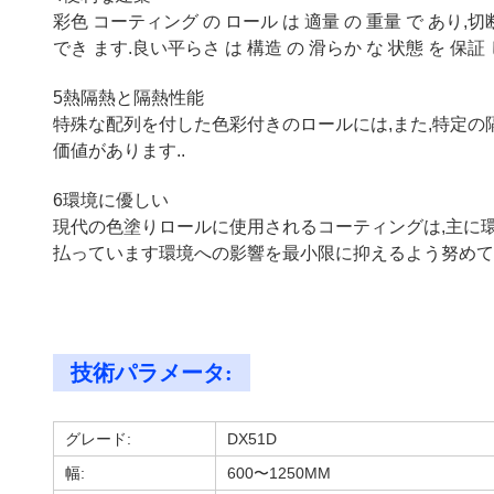
彩色 コーティング の ロール は 適量 の 重量 で あり,切断
でき ます.良い平らさ は 構造 の 滑らか な 状態 を 保証 し
5熱隔熱と隔熱性能
特殊な配列を付した色彩付きのロールには,また,特定の
価値があります..
6環境に優しい
現代の色塗りロールに使用されるコーティングは,主に
払っています環境への影響を最小限に抑えるよう努めて
技術パラメータ:
グレード:
DX51D
幅:
600〜1250MM