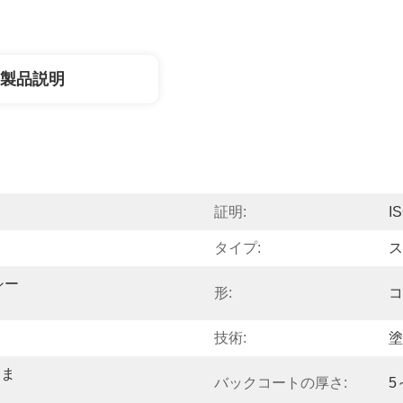
製品説明
証明:
I
タイプ:
ス
シー
形:
コ
技術:
塗
しま
バックコートの厚さ:
5