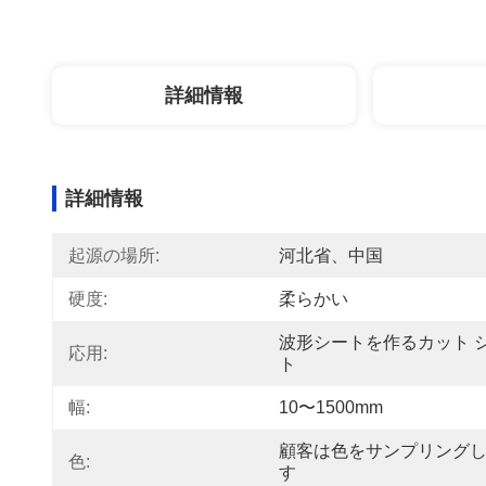
詳細情報
詳細情報
起源の場所:
河北省、中国
硬度:
柔らかい
波形シートを作るカット 
応用:
ト
幅:
10〜1500mm
顧客は色をサンプリング
色:
す