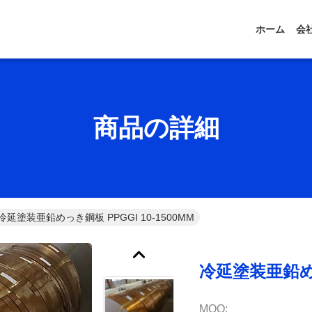
ホーム
会
商品の詳細
冷延塗装亜鉛めっき鋼板 PPGGI 10-1500MM
冷延塗装亜鉛めっき
MOQ: