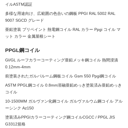
イルASTM認証
多様な用途向け、広範囲の色合いの鋼板 PPGI RAL 5002 RAL
9007 SGCD グレード
亜鉛塗装 プリペイント 熱電鋼コイル RAL カラー Ppgi コイル マ
ット カラー 金属屋根シート
PPGL鋼コイル
GI/GL ルーフカラーコーティング亜鉛メッキ鋼コイル 熱間浸漬
0.12mm-4mm
前塗装されたガルバルーム鋼板コイル Gsm 550 Ppgi鋼コイル
ASTM PPGL鋼コイル 0.8mm溶融亜鉛めっき塗装済み亜鉛めっき
コイル
10-1500MM ガルヴァン化鋼コイル ガルヴァルウム鋼コイル アル
ーシンク Az150
塗装済みPPGIカラーコーティング鋼コイルCGCC / PPGL JIS
G3312規格