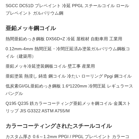
SGCC DC51D プレペイント 冷延 PPGL スチールコイル ロール
プレペイント ガルバリウム鋼
亜鉛メッキ鋼コイル
熱間亜鉛めっき鋼板 DX56D+Z 冷延 屋根材 自動車用 工業用
0.12mm-4mm 熱間圧延・冷間圧延済み塗装ガルバリウム鋼板コ
イル（建築用）
亜鉛メッキ冷延塗装鋼板コイル 壁工事 産業用
亜鉛塗装 熱浸し 鋳造 鋼コイル 冷たい ローリング Ppgi 鋼コイル
低炭素GI/GL亜鉛めっき鋼板 1.6*1220mm 冷間圧延 レギュラース
パングル
Q195 Q235 鉄カラーコーティング亜鉛メッキ鋼コイル 金属スト
リップ JIS G3322 ASTM A755/M
カラーコーティングされたスチールコイル
カスタム厚さ 0.6～1.2mm PPGI / PPGL プレペイント カラーコ