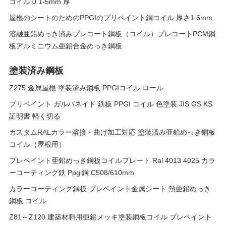
コイル 0.1-5mm 厚
屋根のシートのためのPPGIのプリペイント鋼コイル 厚さ1.6mm
溶融亜鉛めっき済みプレコート鋼板（コイル）プレコートPCM鋼
板アルミニウム亜鉛合金めっき鋼板
塗装済み鋼板
Z275 金属屋根 塗装済み鋼板 PPGIコイル ロール
プリペイント ガルバネイド 鉄板 PPGI コイル 色塗装 JIS GS KS
証明書 軽く切る
カスタムRALカラー溶接・曲げ加工対応 塗装済み亜鉛めっき鋼板
コイル（屋根用）
プレペイント亜鉛めっき鋼板コイルプレート Ral 4013 4025 カラ
ーコーティング鉄 Ppgi鋼 C508/610mm
カラーコーティング鋼板 プレペイント金属シート 熱亜鉛めっき
鋼板 コイル
Z81～Z120 建築材料用亜鉛メッキ塗装鋼板コイル プレペイント