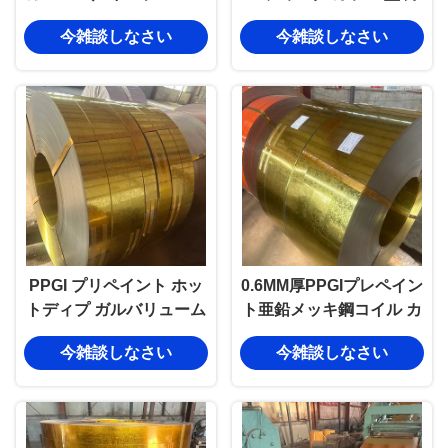
イルシートロール
ガルバネス 鋼ロール ガル
今雑談しなさい
今雑談しなさい
0.14mm-0.6mm
バリュー PPGI PPGL 鋼
コイル
PPGI プリペイント ホッ
0.6MM厚PPGIプレペイン
トディプ ガルバリューム
ト亜鉛メッキ鋼コイル カ
鋼コイル 屋根 切断 溶接
ラーコーティング
今雑談しなさい
今雑談しなさい
曲がり