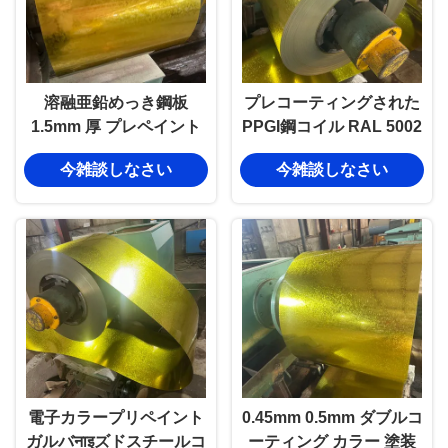
溶融亜鉛めっき鋼板
プレコーティングされた
1.5mm 厚 プレペイント
PPGI鋼コイル RAL 5002
Gi鋼板
RAL 9007 SGCD級鋼板
今雑談しなさい
今雑談しなさい
ロール
電子カラープリペイント
0.45mm 0.5mm ダブルコ
ガルバनाइズドスチールコ
ーティング カラー 塗装