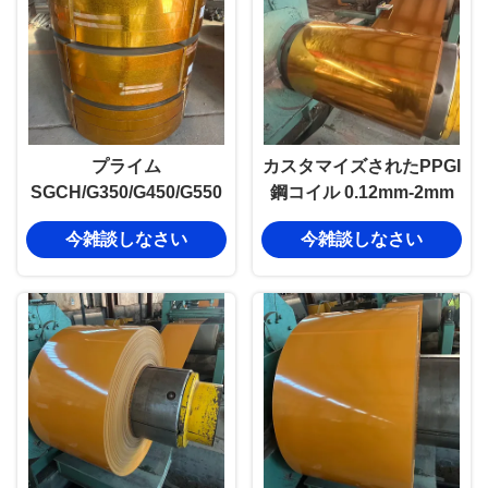
プライム
カスタマイズされたPPGI
SGCH/G350/G450/G550
鋼コイル 0.12mm-2mm
プレペイント カラーコー
亜鉛メッキカラーコーテ
今雑談しなさい
今雑談しなさい
ティング亜鉛めっき鋼板
ィング ガルバリウム鋼板
（溶融亜鉛めっき）