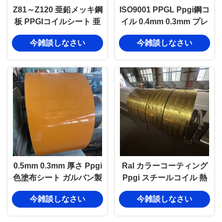
Z81～Z120 亜鉛メッキ鋼
ISO9001 PPGL Ppgi鋼コ
板 PPGIコイルシート 亜
イル 0.4mm 0.3mm プレ
鉛メッキ鋼板
ペイント鋼コイル
今雑談しなさい
今雑談しなさい
0.5mm 0.3mm 厚さ Ppgi
Ral カラーコーティング
色塗布シート ガルバン製
Ppgi スチールコイル 熱
鋼コイル 軽量
浸し 熱電圧鋼コイル 耐腐
今雑談しなさい
今雑談しなさい
蝕性