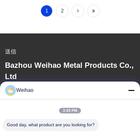
1
2
送信
Bazhou Weihao Metal Products Co.,
Ltd
Weihao
電子メール
408690175@qq.com
3:45 PM
Good day, what product are you looking for?
住所