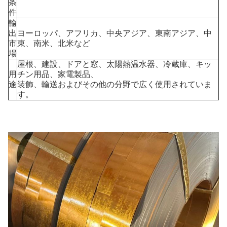
条
件
輸
出
ヨーロッパ、アフリカ、中央アジア、東南アジア、中
市
東、南米、北米など
場
屋根、建設、ドアと窓、太陽熱温水器、冷蔵庫、キッ
用
チン用品、家電製品、
途
装飾、輸送およびその他の分野で広く使用されていま
す。