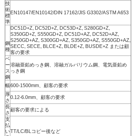
技
術
EN10147/EN10142/DIN 17162/JIS G3302/ASTM A653
標
準
DC51D+Z, DC52D+Z, DC53D+Z, S280GD+Z,
S350GD+Z, S550GD+Z, DC51D+AZ, DC52D+AZ,
S250GD+AZ, S300GD+AZ, S350GD+AZ, S550GD+AZ,
鋼
SECC, SECE, BLCE+Z, BLDE+Z, BUSDE+Z または顧
種
客の要求
ベ
ー
溶融亜鉛めっき鋼、溶融ガルバリウム鋼、電気亜鉛め
ス
っき鋼
鋼
幅
600-1500mm、顧客の要求
厚
0.12-6.0mm、顧客の要求
さ
長
顧客の要求による
さ
支
払
い
TT/LC/BLコピー後など