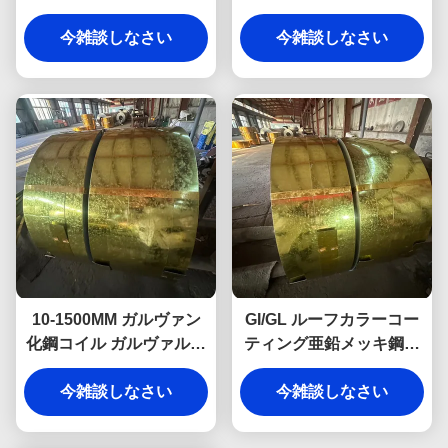
Ppgi鋼コイル
装済み亜鉛めっきコイル
今雑談しなさい
今雑談しなさい
10-1500MM ガルヴァン
GI/GL ルーフカラーコー
化鋼コイル ガルヴァルウ
ティング亜鉛メッキ鋼コ
ム鋼コイル アルーシンク
イル 熱間浸漬 0.12mm-
今雑談しなさい
Az150
今雑談しなさい
4mm