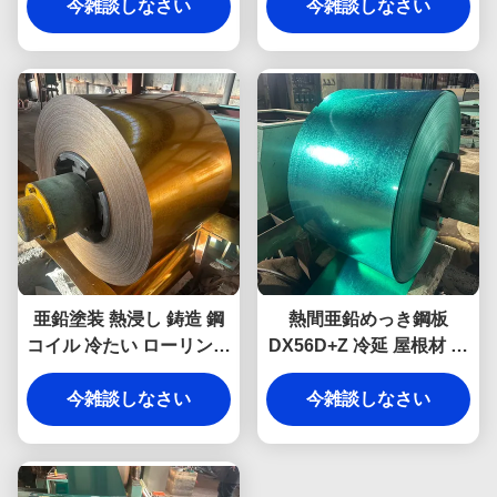
今雑談しなさい
（建築用）
今雑談しなさい
亜鉛塗装 熱浸し 鋳造 鋼
熱間亜鉛めっき鋼板
コイル 冷たい ローリング
DX56D+Z 冷延 屋根材 自
Ppgi 鋼コイル
動車用 工業用
今雑談しなさい
今雑談しなさい