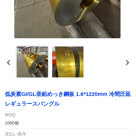
低炭素GI/GL亜鉛めっき鋼板 1.6*1220mm 冷間圧延
レギュラースパングル
MOQ:
1000個
支払い条件: