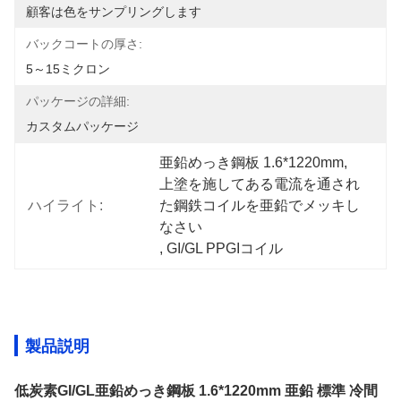
顧客は色をサンプリングします
バックコートの厚さ:
5～15ミクロン
パッケージの詳細:
カスタムパッケージ
亜鉛めっき鋼板 1.6*1220mm
, 
上塗を施してある電流を通され
ハイライト:
た鋼鉄コイルを亜鉛でメッキし
なさい
, 
GI/GL PPGIコイル
製品説明
低炭素GI/GL亜鉛めっき鋼板 1.6*1220mm 亜鉛 標準 冷間