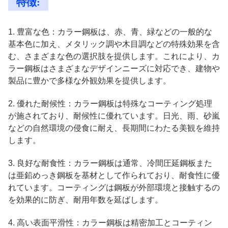
特徴:
1. 豊富な色：カラー鋼板は、赤、青、緑などの一般的な
基本色に加え、メタリック調や木目調などの特殊効果を含
む、さまざまな色の選択肢を提供します。これにより、カ
ラー鋼板はさまざまなデザインニーズに対応でき、建物や
製品に豊かで多様な外観効果を提供します。
2. 優れた耐候性：カラー鋼板は特殊なコーティング処理
が施されており、耐候性に優れています。日光、雨、砂嵐
などの自然環境の侵食に耐え、長期間にわたる美観を維持
します。
3. 良好な耐食性：カラー鋼板は通常、冷間圧延鋼板また
は亜鉛めっき鋼板を基材として作られており、耐食性に優
れています。コーティングは鋼板が外部環境と接触するの
を効果的に防ぎ、耐用年数を延ばします。
4. 高い表面平滑性：カラー鋼板は精密加工とコーティン