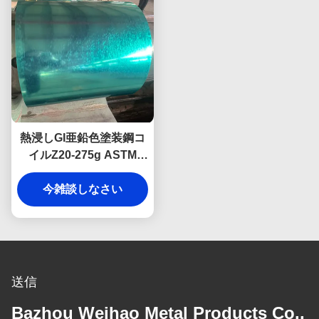
熱浸しGI亜鉛色塗装鋼コ
イルZ20-275g ASTM
A653
今雑談しなさい
送信
Bazhou Weihao Metal Products Co.,