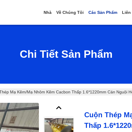
Nhà
Về Chúng Tôi
Các Sản Phẩm
Liên
Chi Tiết Sản Phẩm
Thép Mạ Kẽm/mạ Nhôm Kẽm Cacbon Thấp 1.6*1220mm Cán Nguội H
Cuộn Thép M
Thấp 1.6*122