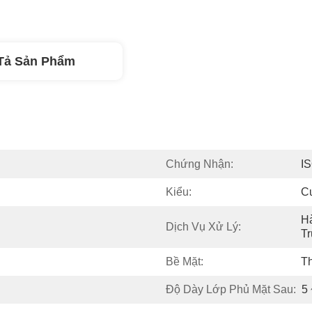
Tả Sản Phẩm
Chứng Nhận:
I
Kiểu:
C
Hà
Dịch Vụ Xử Lý:
T
Bề Mặt:
T
Độ Dày Lớp Phủ Mặt Sau:
5