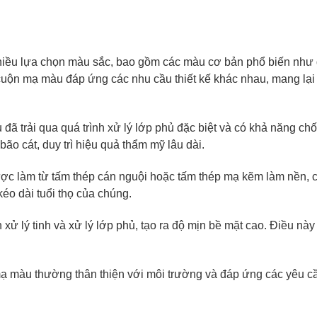
iều lựa chọn màu sắc, bao gồm các màu cơ bản phổ biến như đ
 cuộn mạ màu đáp ứng các nhu cầu thiết kế khác nhau, mang lạ
ã trải qua quá trình xử lý lớp phủ đặc biệt và có khả năng chốn
ão cát, duy trì hiệu quả thẩm mỹ lâu dài.
c làm từ tấm thép cán nguội hoặc tấm thép mạ kẽm làm nền, c
kéo dài tuổi thọ của chúng.
ử lý tinh và xử lý lớp phủ, tạo ra độ mịn bề mặt cao. Điều này g
 màu thường thân thiện với môi trường và đáp ứng các yêu cầ