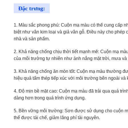
Đặc trưng:
1. Màu sắc phong phú: Cuộn mạ màu có thể cung cấp nh
biệt như vân kim loại và giả vân gỗ. Điều này cho phép
nhà và sản phẩm.
2. Khả năng chống chịu thời tiết mạnh mẽ: Cuộn mạ màu đ
của môi trường tự nhiên như ánh nắng mặt trời, mưa và b
3. Khả năng chống ăn mòn tốt: Cuộn mạ màu thường đượ
hiệu quả tấm thép tiếp xúc với môi trường bên ngoài và 
4. Độ mịn bề mặt cao: Cuộn mạ màu đã trải qua quá trình x
dàng hơn trong quá trình ứng dụng.
5. Bền vững môi trường: Sơn được sử dụng cho cuộn mạ
thể được tái chế, giảm lãng phí tài nguyên.