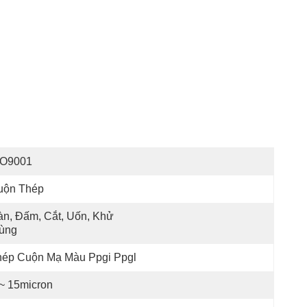
SO9001
uộn Thép
n, Đấm, Cắt, Uốn, Khử 
rùng
hép Cuộn Mạ Màu Ppgi Ppgl
 ~ 15micron