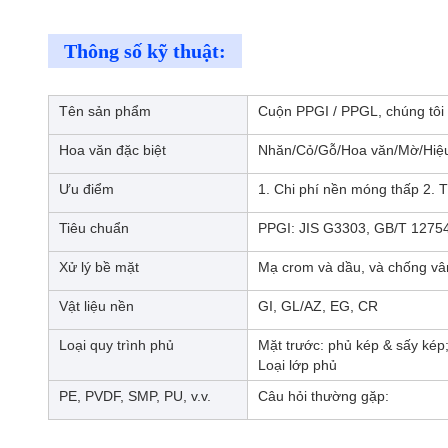
Thông số kỹ thuật:
Tên sản phẩm
Cuộn PPGI / PPGL, chúng tôi 
Hoa văn đặc biệt
Nhăn/Cỏ/Gỗ/Hoa văn/Mờ/Hiệu 
Ưu điểm
1. Chi phí nền móng thấp 2. T
Tiêu chuẩn
PPGI: JIS G3303, GB/T 1275
Xử lý bề mặt
Mạ crom và dầu, và chống vâ
Vật liệu nền
GI, GL/AZ, EG, CR
Loại quy trình phủ
Mặt trước: phủ kép & sấy kép
Loại lớp phủ
PE, PVDF, SMP, PU, v.v.
Câu hỏi thường gặp: