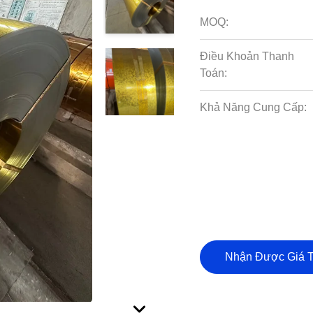
MOQ:
Điều Khoản Thanh
Toán:
Khả Năng Cung Cấp:
Nhận Được Giá T