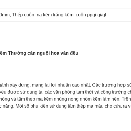
20mm
, 
Thép cuộn mạ kẽm tráng kẽm
, 
cuộn ppgi gi/gl
Kẽm Thường cán nguội hoa văn đều
ành xây dựng, mang lại lợi nhuận cao nhất. Các trường hợp s
ủ yếu được sử dụng tại các văn phòng tạm thời và công trường 
ng và tấm thép mạ kẽm nhúng nóng nhôm kẽm làm nền. Trên thự
c năng. Một số phụ kiện sử dụng tấm thép mạ màu cho cửa ra và