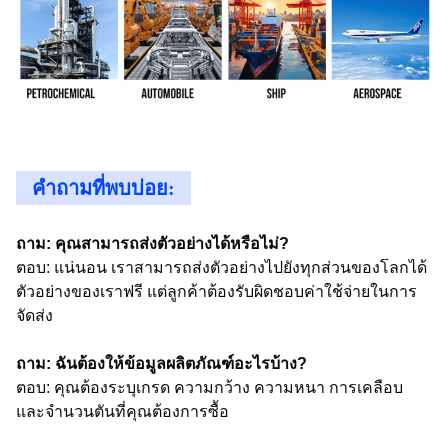
คำถามที่พบบ่อย:
ถาม: คุณสามารถส่งตัวอย่างได้หรือไม่?
ตอบ: แน่นอน เราสามารถส่งตัวอย่างไปยังทุกส่วนของโลกได้
ตัวอย่างของเราฟรี แต่ลูกค้าต้องรับผิดชอบค่าใช้จ่ายในการ
จัดส่ง
ถาม: ฉันต้องให้ข้อมูลผลิตภัณฑ์อะไรบ้าง?
ตอบ: คุณต้องระบุเกรด ความกว้าง ความหนา การเคลือบ
และจำนวนตันที่คุณต้องการซื้อ