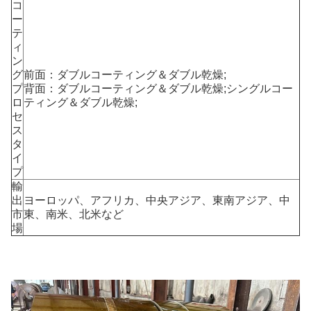
コ
ー
テ
ィ
ン
グ
前面：ダブルコーティング＆ダブル乾燥;
プ
背面：ダブルコーティング＆ダブル乾燥;シングルコー
ロ
ティング＆ダブル乾燥;
セ
ス
タ
イ
プ
輸
出
ヨーロッパ、アフリカ、中央アジア、東南アジア、中
市
東、南米、北米など
場