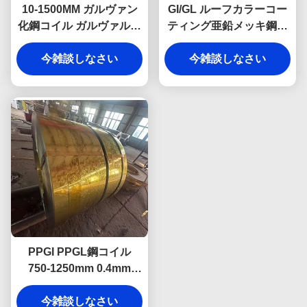
10-1500MM ガルヴァン
GI/GL ルーフカラーコー
化鋼コイル ガルヴァルウ
ティング亜鉛メッキ鋼コ
ム鋼コイル アルーシンク
イル 熱間浸漬 0.12mm-
今雑談しなさい
Az150
今雑談しなさい
4mm
PPGI PPGL鋼コイル
750-1250mm 0.4mm
0.5mm カットサービス付
今雑談しなさい
き