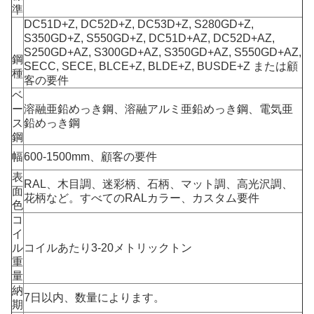
準
DC51D+Z, DC52D+Z, DC53D+Z, S280GD+Z,
S350GD+Z, S550GD+Z, DC51D+AZ, DC52D+AZ,
S250GD+AZ, S300GD+AZ, S350GD+AZ, S550GD+AZ,
鋼
SECC, SECE, BLCE+Z, BLDE+Z, BUSDE+Z または顧
種
客の要件
ベ
ー
溶融亜鉛めっき鋼、溶融アルミ亜鉛めっき鋼、電気亜
ス
鉛めっき鋼
鋼
幅
600-1500mm、顧客の要件
表
RAL、木目調、迷彩柄、石柄、マット調、高光沢調、
面
花柄など。すべてのRALカラー、カスタム要件
色
コ
イ
ル
コイルあたり3-20メトリックトン
重
量
納
7日以内、数量によります。
期