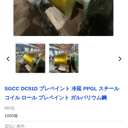
SGCC DC51D プレペイント 冷延 PPGL スチール
コイル ロール プレペイント ガルバリウム鋼
MOQ:
1000個
支払い条件: