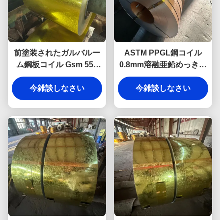
前塗装されたガルバルー
ASTM PPGL鋼コイル
ム鋼板コイル Gsm 550
0.8mm溶融亜鉛めっき塗
Ppgi鋼コイル
装済み亜鉛めっきコイル
今雑談しなさい
今雑談しなさい