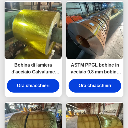
Bobina di lamiera
ASTM PPGL bobine in
d'acciaio Galvalume
acciaio 0,8 mm bobina
preverniciata Gsm 550
rivestita di zinco pre-dip
Bobina di acciaio ppgi
Ora chiacchieri
Ora chiacchieri
a caldo