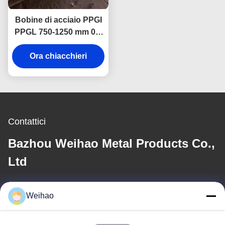
Bobine di acciaio PPGI
PPGL 750-1250 mm 0,4
mm 0,5 mm con servizio
Ora chiacchieri
di taglio
Contattici
Bazhou Weihao Metal Products Co.,
Ltd
E-mail
Weihao
408690175@qq.com