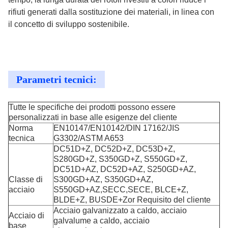
rifiuti generati dalla sostituzione dei materiali, in linea con
il concetto di sviluppo sostenibile.
Parametri tecnici:
Tutte le specifiche dei prodotti possono essere
personalizzati in base alle esigenze del cliente
Norma
EN10147/EN10142/DIN 17162/JIS
tecnica
G3302/ASTM A653
DC51D+Z, DC52D+Z, DC53D+Z,
S280GD+Z, S350GD+Z, S550GD+Z,
DC51D+AZ, DC52D+AZ, S250GD+AZ,
Classe di
S300GD+AZ, S350GD+AZ,
acciaio
S550GD+AZ,SECC,SECE, BLCE+Z,
BLDE+Z, BUSDE+Zor Requisito del cliente
Acciaio galvanizzato a caldo, acciaio
Acciaio di
galvalume a caldo, acciaio
base