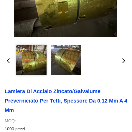
Lamiera Di Acciaio Zincato/galvalume
Preverniciato Per Tetti, Spessore Da 0,12 Mm A 4
Mm
MOQ:
1000 pezzi