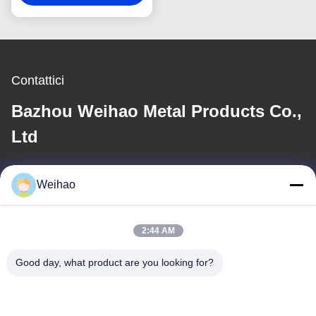
Roll
Contattici
Bazhou Weihao Metal Products Co.,
Ltd
E-mail
Weihao
408690175@qq.com
2:44 AM
Il nostro indirizzo
Good day, what product are you looking for?
Indirizzo
Città di Bazhou, città di Langfang, provincia di Hebei