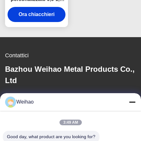
mm PPGI lamiera di
Ora chiacchieri
acciaio zincato
stampata a colori per
pannelli esterni per
pareti e tetti
Contattici
Bazhou Weihao Metal Products Co.,
Ltd
E-mail
Weihao
408690175@qq.com
3:49 AM
Il nostro indirizzo
Good day, what product are you looking for?