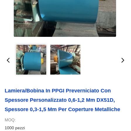
Lamiera/Bobina In PPGI Preverniciato Con
Spessore Personalizzato 0,6-1,2 Mm DX51D,
Spessore 0,3-1,5 Mm Per Coperture Metalliche
MOQ:
1000 pezzi