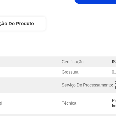
ção Do Produto
Certificação:
I
Grossura:
0
Serviço De Processamento:
Pr
i 
Técnica:
Im