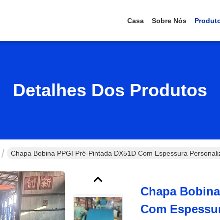
Casa
Sobre Nós
Produt
Detalhes Dos Produtos
Chapa Bobina PPGI Pré-Pintada DX51D Com Espessura Personaliz
Chapa Bobina
Com Espessura