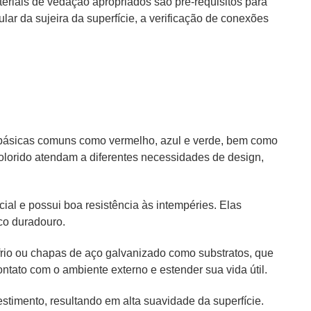
teriais de vedação apropriados são pré-requisitos para
lar da sujeira da superfície, a verificação de conexões
s básicas comuns como vermelho, azul e verde, bem como
colorido atendam a diferentes necessidades de design,
ial e possui boa resistência às intempéries. Elas
co duradouro.
frio ou chapas de aço galvanizado como substratos, que
tato com o ambiente externo e estender sua vida útil.
stimento, resultando em alta suavidade da superfície.