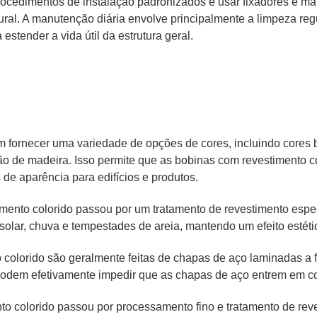
procedimentos de instalação padronizados e usar fixadores e ma
ral. A manutenção diária envolve principalmente a limpeza regu
stender a vida útil da estrutura geral.
em fornecer uma variedade de opções de cores, incluindo core
rão de madeira. Isso permite que as bobinas com revestimento 
 de aparência para edifícios e produtos.
timento colorido passou por um tratamento de revestimento espec
solar, chuva e tempestades de areia, mantendo um efeito estéti
o colorido são geralmente feitas de chapas de aço laminadas a 
odem efetivamente impedir que as chapas de aço entrem em con
nto colorido passou por processamento fino e tratamento de reve