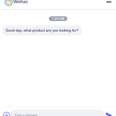
Weihao
電子メール
408690175@qq.com
7:24 AM
Good day, what product are you looking for?
住所
住所
バゾウ市,ランファング市,河北省
テレ
0086-139-3163-3663
プライバシーポリシー規約
|
地図
中国の良質 前に塗られた鋼鉄コイル メーカー。Copyright© -2026