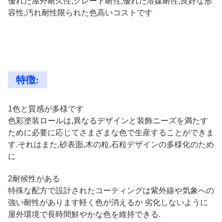
優れた屋外耐久性,クレード耐性,優れた溶媒耐性,良好な形
容性,汚れ耐性限られた色高いコストです
特徴:
1色と質感が多様です
色彩塗装ロールは,異なるデザインと装飾ニーズを満たす
ために必要に応じてさまざまな色で生産することができま
す.それはまた,砂表面,木の粒,石粒デザインの多様化のため
に
2耐候性がある
特殊な配方で設計されたコーティングは紫外線や気象への
強い耐性があります軽く色が消えるか 劣化しないように
屋外環境で長時間鮮やかな色を維持できる.