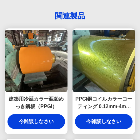
関連製品
建築用冷延カラー亜鉛め
PPGI鋼コイルカラーコー
っき鋼板（PPGI）
ティング 0.12mm-4mm
防錆屋根材 プレペイント
今雑談しなさい
GI/GLカラー鋼板
今雑談しなさい