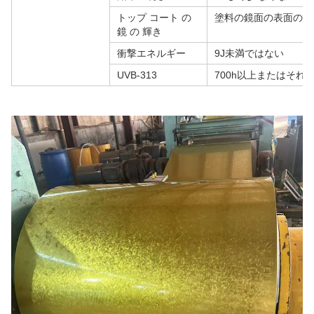
トップ コート の
塗料の鏡面の表面の輝き:
鏡 の 輝き
衝撃エネルギー
9J未満ではない
UVB-313
700h以上またはそれ