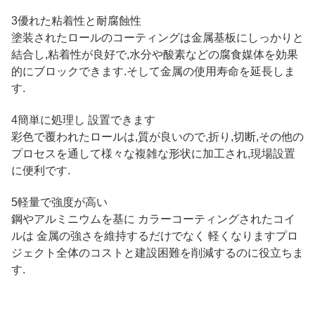
3優れた粘着性と耐腐蝕性
塗装されたロールのコーティングは金属基板にしっかりと
結合し,粘着性が良好で,水分や酸素などの腐食媒体を効果
的にブロックできます.そして金属の使用寿命を延長しま
す.
4簡単に処理し 設置できます
彩色で覆われたロールは,質が良いので,折り,切断,その他の
プロセスを通して様々な複雑な形状に加工され,現場設置
に便利です.
5軽量で強度が高い
鋼やアルミニウムを基に カラーコーティングされたコイ
ルは 金属の強さを維持するだけでなく 軽くなりますプロ
ジェクト全体のコストと建設困難を削減するのに役立ちま
す.