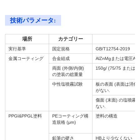
技術パラメータ:
場所
カテゴリー
実行基準
国定規格
GB/T12754-2019
金属コーティング
合金組成
AlZnMgまたは電圧AlM
両面 (外側/内側)
150g/ (75/75 または 8
の塗装の総重量
中性塩噴霧試験
板の表面 (表面は消化
がない.
傷面 (末面) の塩噴霧
ない.
PPGI&PPGL塗料
PEコーティング構
塗料の構造
造規格 (μm)
鉛筆の硬さ
HBより少なくない