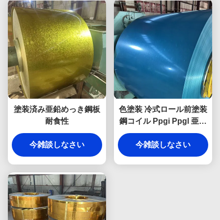
塗装済み亜鉛めっき鋼板
色塗装 冷式ロール前塗装
耐食性
鋼コイル Ppgi Ppgl 亜鉛
住宅用金属屋根 アルウジ
今雑談しなさい
今雑談しなさい
ン金属シート