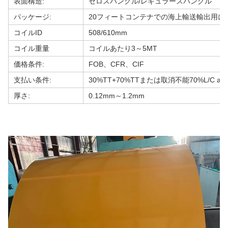
表面構造:
ゼロスパングル/レギュラースパングル
パッケージ:
20フィートコンテナでの海上輸送輸出用に
コイルID
508/610mm
コイル重量
コイルあたり3～5MT
価格条件:
FOB、CFR、CIF
支払い条件:
30%TT+70%TTまたは取消不能70%L/C at si
厚さ:
0.12mm～1.2mm