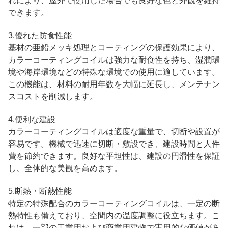
れにより、屋外で使用した場合でも良好な色と外観を維持
できます。
3.優れた防食性能
基材の亜鉛メッキ処理とコーティングの保護効果により、
カラーコーティングコイルは強力な耐食性を持ち、湿潤環
境や海岸環境などの特殊な環境での使用に適しています。
この機能は、材料の耐用年数を大幅に延長し、メンテナン
スコストを削減します。
4.便利な建設
カラーコーティングコイルは適度な重量で、切断や設置が
容易です。機械で迅速に切断・敷設でき、建設時間と人件
費を節約できます。良好な平坦性は、建設の円滑性を保証
し、全体的な美観を高めます。
5.断熱・断熱性能
特定の特殊配合のカラーコーティングコイルは、一定の断
熱特性も備えており、空間内の温度調整に役立ちます。こ
れは、一部の工業用および商業用建物で実用的な価値があ