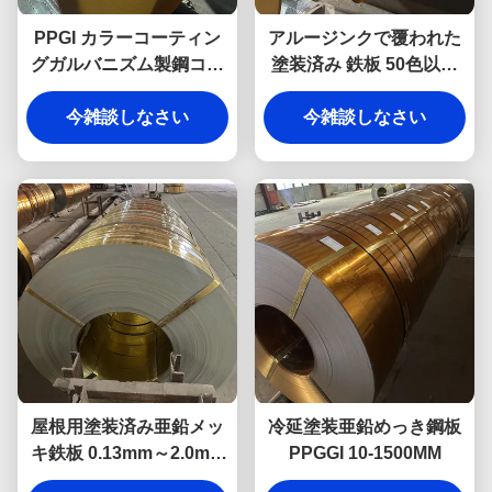
PPGI カラーコーティン
アルージンクで覆われた
グガルバニズム製鋼コイ
塗装済み 鉄板 50色以上
ル DX51D+Z 住宅用プリ
ホットディップ
ペイント鋼板 鋼板 屋根タ
今雑談しなさい
今雑談しなさい
イル
屋根用塗装済み亜鉛メッ
冷延塗装亜鉛めっき鋼板
キ鉄板 0.13mm～2.0mm
PPGGI 10-1500MM
厚