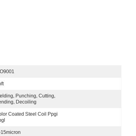
SO9001
ft
lding, Punching, Cutting, 
nding, Decoiling
lor Coated Steel Coil Ppgi 
pgl
~15micron