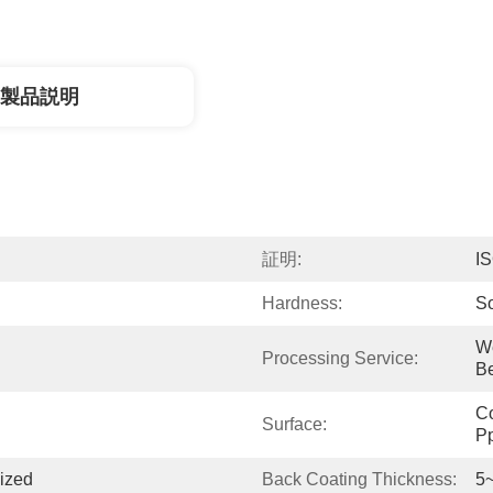
製品説明
証明:
I
Hardness:
So
We
Processing Service:
Be
Co
Surface:
P
ized
Back Coating Thickness:
5