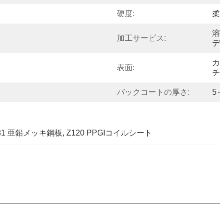
硬度:
柔
溶
加工サービス:
デ
カ
表面:
チ
バックコートの厚さ:
5
81 亜鉛メッキ鋼板
, 
Z120 PPGIコイルシート