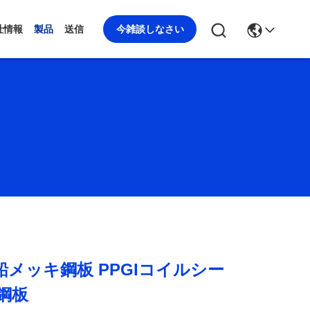
今雑談しなさい
社情報
製品
送信
 亜鉛メッキ鋼板 PPGIコイルシー
鋼板