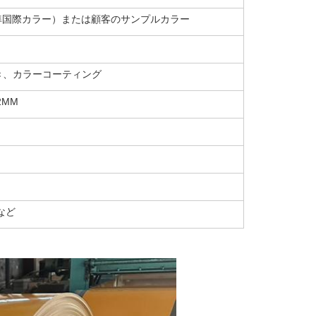
準国際カラー）または顧客のサンプルカラー
き、カラーコーティング
-2MM
など