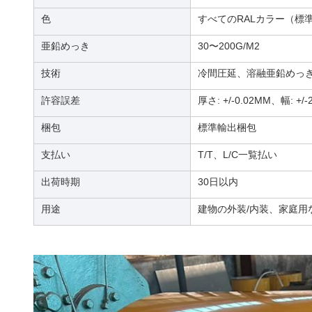
色
すべてのRALカラー（標
亜鉛めっき
30〜200G/M2
技術
冷間圧延、溶融亜鉛めっ
許容誤差
厚さ: +/-0.02MM、幅: +/
梱包
標準輸出梱包
支払い
T/T、L/C一覧払い
出荷時期
30日以内
用途
建物の外装/内装、家庭用