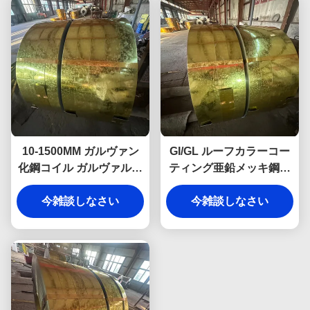
10-1500MM ガルヴァン
GI/GL ルーフカラーコー
化鋼コイル ガルヴァルウ
ティング亜鉛メッキ鋼コ
ム鋼コイル アルーシンク
イル 熱間浸漬 0.12mm-
今雑談しなさい
Az150
今雑談しなさい
4mm