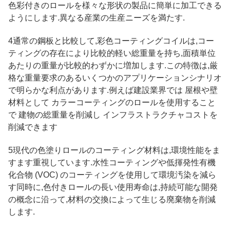
色彩付きのロールを様々な形状の製品に簡単に加工できる
ようにします.異なる産業の生産ニーズを満たす.
4通常の鋼板と比較して,彩色コーティングコイルは,コー
ティングの存在により比較的軽い総重量を持ち,面積単位
あたりの重量が比較的わずかに増加します.この特徴は,厳
格な重量要求のあるいくつかのアプリケーションシナリオ
で明らかな利点があります.例えば建設業界では 屋根や壁
材料として カラーコーティングのロールを使用すること
で 建物の総重量を削減し インフラストラクチャコストを
削減できます
5現代の色塗りロールのコーティング材料は,環境性能をま
すます重視しています.水性コーティングや低揮発性有機
化合物 (VOC) のコーティングを使用して環境汚染を減ら
す同時に,色付きロールの長い使用寿命は,持続可能な開発
の概念に沿って,材料の交換によって生じる廃棄物を削減
します.