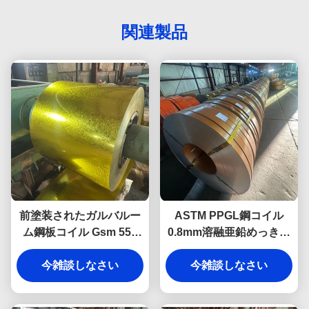
関連製品
前塗装されたガルバルー
ASTM PPGL鋼コイル
ム鋼板コイル Gsm 550
0.8mm溶融亜鉛めっき塗
Ppgi鋼コイル
装済み亜鉛めっきコイル
今雑談しなさい
今雑談しなさい