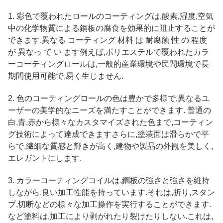
1. 彩色で覆われたロールのコーティングは,酸素,湿度,空気
中の化学物質による鋼板の腐食を効果的に阻止することが
できます.異なる コーティング 材料 は 耐腐蝕 性 の 程度
が 異なっ て い ます例えば,ポリエステルで覆われたカラ
ーコーティングロールは,一般的産業環境や民間環境で長
期間使用可能で,易く生じません.
2. 色のコーティングロールの色は豊かで多様で,異なるユ
ーザーの美学的なニーズを満たすことができます. 普通の
白,青,赤から様々なカスタマイズされた色まで,コーティン
グ技術によって達成できますさらに,塗装面は滑らかで平
らで,繊細な質感と輝きが高く,建物や製品の外観を美しく,
エレガントにします.
3. カラーコーティングコイルは,鋼板の強さと強さを維持
しながら,良い加工性能を持っています.それは,折り,スタン
プ,切断などの様々な加工操作を実行することができます.
など塗料は,加工により剥がれたり裂けたりしない.これは,