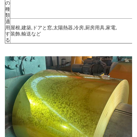
の
種
類
適
用
屋根,建築,ドアと窓,太陽熱器,冷房,厨房用具,家電,
す
装飾,輸送など
る