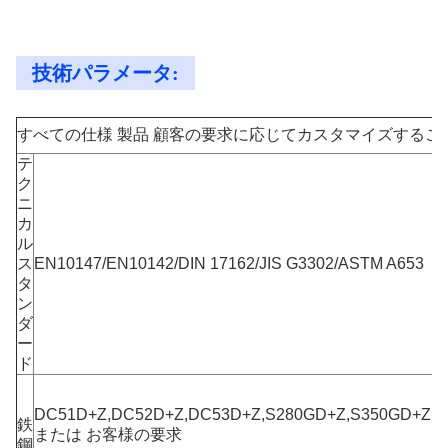
技術パラメータ:
すべての仕様 製品 顧客の要求に応じてカスタマイズするこ
テ
ク
ニ
カ
ル
ス
EN10147/EN10142/DIN 17162/JIS G3302/ASTM A653
タ
ン
ダ
ー
ド
DC51D+Z,DC52D+Z,DC53D+Z,S280GD+Z,S350GD+Z,
鉄
または お客様の要求
鋼