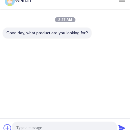
Weihao
電子メール
408690175@qq.com
2:27 AM
Good day, what product are you looking for?
住所
住所
バゾウ市,ランファング市,河北省
テレ
0086-139-3163-3663
プライバシーポリシー規約
|
地図
中国の良質 前に塗られた鋼鉄コイル メーカー。Copyright© -2026