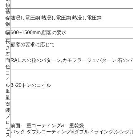
類
基
礎
熱浸し電圧鋼 熱浸し電圧鋼 熱浸し電圧鋼
鋼
幅
600~1500mm,顧客の要求
長
顧客の要求に応じて
さ
表
面
RAL,木の粒のパターン,カモフラージュパターン,石のパター
色
コ
イ
ル
3~20トンのコイル
重
量
塗
装
プ
ロ
前面:二重コーティング&二重乾燥
セ
バック:ダブルコーティング&ダブルドライング;シングル
ス