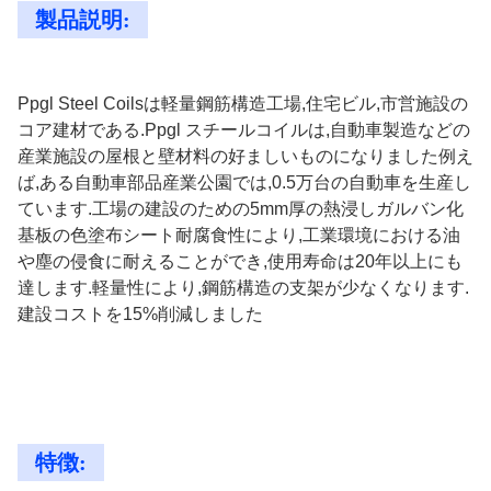
製品説明:
Ppgl Steel Coilsは軽量鋼筋構造工場,住宅ビル,市営施設の
コア建材である.Ppgl スチールコイルは,自動車製造などの
産業施設の屋根と壁材料の好ましいものになりました例え
ば,ある自動車部品産業公園では,0.5万台の自動車を生産し
ています.工場の建設のための5mm厚の熱浸しガルバン化
基板の色塗布シート耐腐食性により,工業環境における油
や塵の侵食に耐えることができ,使用寿命は20年以上にも
達します.軽量性により,鋼筋構造の支架が少なくなります.
建設コストを15%削減しました
特徴: