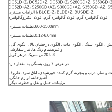
DC51D+Z، DC52D+Z، DC53D+Z، S280GD+Z، S350GD+Z
DC52D+AZ، S250GD+AZ، S300GD+AZ، S350GD+AZ، S
BLCE+Z، BLDE+Z، BUSDE+Z یا الزامات مشتری
فولاد گالوانیزه گرم، فولاد گالوانیزه گرم، فولاد الکتروگالوانیزه
600-1500mm،تطلبات مشتری
0.12-6.0mm،تطلبات مشتری
وشش ، الگوی سنگ ، الگوی مات ، الگوی درخشان بالا ، الگوی گل ،
و غیره.تمام رنگ ها، نیاز سفارشی
3 تا 20 تن متریک در هر کویل
در عرض 7 روز، بستگی به مقدار داره
 و ساز، درب و پنجره، گرم کننده خورشیدی، اتاق سرد، ظروف
آشپزخانه، لوازم خانگی،
تزئینات، حمل و نقل و خطوط دیگر.