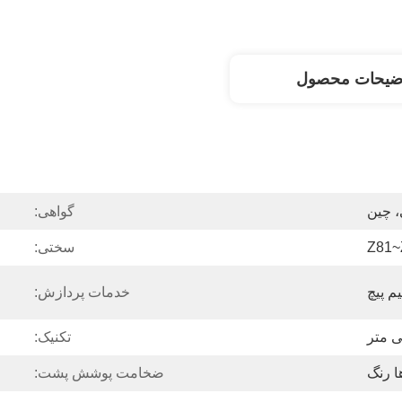
ضیحات محصول
، چین
گواهی:
Z81~
سختی:
م پیچ
خدمات پردازش:
تکنیک:
 رنگ
ضخامت پوشش پشت: