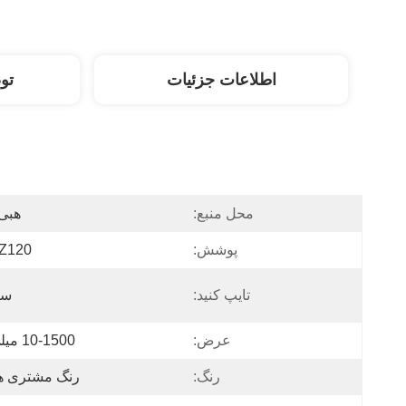
اطلاعات جزئیات
تو
محل منبع:
هبی
پوشش:
Z120
تایپ کنید:
سی
عرض:
10-1500 میلی متر
رنگ:
رنگ مشتری ها