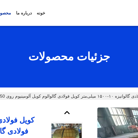
خونه
درباره ما
محصول
جزئیات محصولات
ی‌متر کویل فولادی گالوالوم کویل آلومینیوم روی AZ150
فولادی گالو