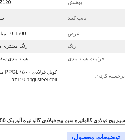
پوشش:
Z120
تایپ کنید:
سی
عرض:
10-1500 میلی متر
رنگ:
رنگ مشتری ها
جزئیات بسته بندی:
بسته بندی سف
کویل فولادی PPGL ۱۵۰۰ میلی‌متر,کویل فولادی گالوالوم ۱۵۰۰ میلی‌متر,طناب فولادی AZ150 PPGL
برجسته کردن:
az150 ppgl steel coil
سیم پیچ فولادی گالوانیزه سیم پیچ فولادی گالوانیزه آلوزینک Az150 سیم پیچ استیل گالوانیزه
توضیحات محصول: