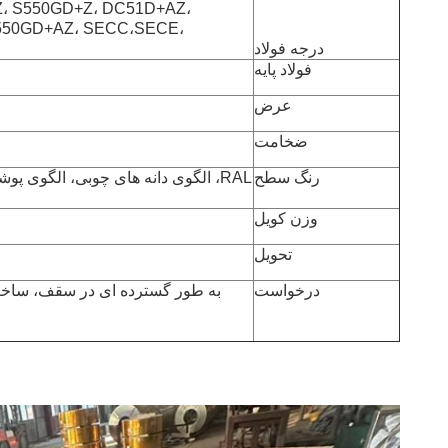
، S550GD+Z، DC51D+AZ،
550GD+AZ، SECC،SECE،
درجه فولاد
فولاد پایه
عرض
ضخامت
رنگ سطح
RAL، الگوی دانه های چوبی، الگوی پ
وزن کویل
تحویل
درخواست
به طور گسترده ای در سقف، ساخت