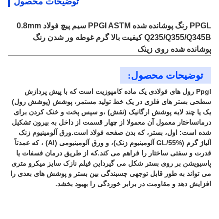
توضیحات محصول
PPGL رنگ پوشانده شده PPGI ASTM سیم پیچ فولاد 0.8mm
Q235/Q355/Q345B کیفیت بالا گرم غوطه ور شدن رنگ
پوشانده شده روی زینک
توضیحات محصول:
Ppgl رول های فولادی یک ماده کامپوزیت است که با پیش پردازش
سطحی بستر های فلزی در یک خط تولید مستمر، پوشش (پوشش رول)
یک یا چند لایه پوشش ارگانیک (نقش) ،و سپس پخت و خنک کردن برای
درمانساختار معمول آن معمولا از چهار قسمت از داخل به بیرون تشکیل
شده است: اول، بستر، که بدن صفحه فولاد است.ورق آلومینیوم زنک
آلیاژ گرم (GL/55% آلومینیوم زنک)، و ورق آلومینیومی (Al) ، که عمدتاً
قدرت و سفتی ساختار را فراهم می کند.که از طریق درمان فسفات یا
پاسیویشن بر روی بستر شکل می گیرداین فیلم نازک سایز میکرو متری
می تواند به طور قابل توجهی چسبندگی بین بستر و پوشش های بعدی را
افزایش دهد و مقاومت در برابر خوردگی را بهبود بخشد.