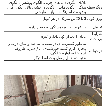
RAL، الگوی دانه های چوبی، الگوی پوشش ، الگوی
رنگ سطح
سنگ ، الگوی مات ، الگوی درخشان بالا ، الگوی گل ،
و غیره.تمام رنگ ها، نیاز سفارشی
وزن کویل
3 تا 20 تن متریک در هر کویل
تحویل
در عرض 7 روز، بستگی به مقدار داره
شرایط
TT/LC/بعد از کپی BL، و غیره
پرداخت
به طور گسترده ای در سقف، ساخت و ساز، درب و
پنجره، گرم کننده خورشیدی، اتاق سرد، ظروف
درخواست
آشپزخانه، لوازم خانگی،
تزئینات، حمل و نقل و خطوط دیگر.