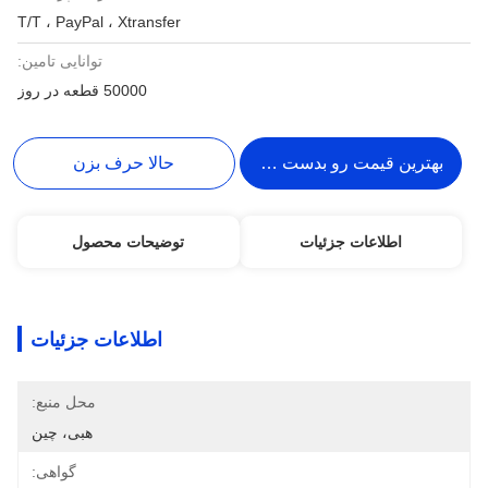
T/T ، PayPal ، Xtransfer
توانایی تامین:
50000 قطعه در روز
بهترین قیمت رو بدست بیار
حالا حرف بزن
اطلاعات جزئیات
توضیحات محصول
اطلاعات جزئیات
محل منبع:
هبی، چین
گواهی: