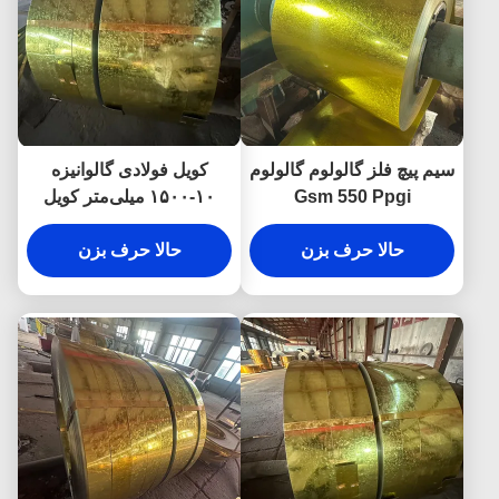
سیم پیچ فلز گالولوم گالولوم
کویل فولادی گالوانیزه
Gsm 550 Ppgi
۱۰-۱۵۰۰ میلی‌متر کویل
فولادی گالوالوم کویل
حالا حرف بزن
آلومینیوم روی AZ150
حالا حرف بزن