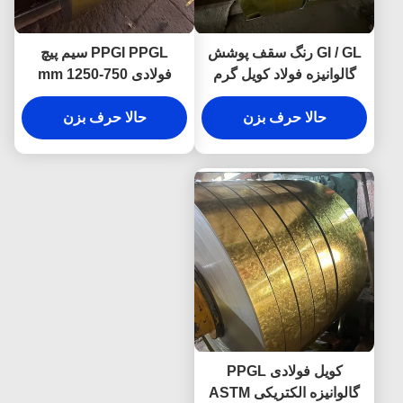
GI / GL رنگ سقف پوشش
PPGI PPGL سیم پیچ
گالوانیزه فولاد کویل گرم
فولادی 750-1250 mm
غوطه 0.12mm-4mm
0.4mm 0.5mm با سرویس
حالا حرف بزن
برش
حالا حرف بزن
کویل فولادی PPGL
گالوانیزه الکتریکی ASTM