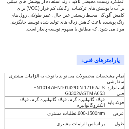
عملکرد زیست محیطی تاکید دارند.استفاده از پوشش های مبتنی
بر آب یا پوشش های ترکیبات ارگانیک کم فرار (VOC) برای
کاهش آلودگی محیط زیستدر عین حال، عمر طولانی رول های
رنگ پوشیده باعث کاهش زباله های تولید شده توسط جایگزینی
مواد می شود، که مطابق با مفهوم توسعه پایدار است.
پارامترهای فنی:
تمام مشخصات محصولات می تواند با توجه به الزامات مشتری
سفارشی
استاندارد
EN10147/EN10142/DIN 17162/JIS
فنی
G3302/ASTM A653
فولاد گالوانیزه گرم، فولاد گالوانیزه گرم، فولاد
فولاد پایه
الکتروگالوانیزه
عرض
600-1500mm،تطلبات مشتری
طول
بر اساس الزامات مشتری