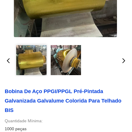
Bobina De Aço PPGI/PPGL Pré-Pintada
Galvanizada Galvalume Colorida Para Telhado
BIS
Quantidade Mínima:
1000 peças