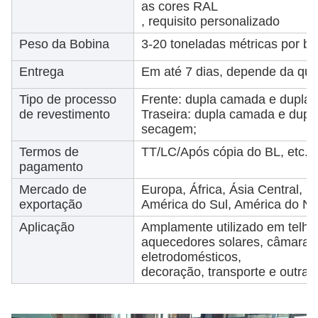
as cores RAL
, requisito personalizado
Peso da Bobina
3-20 toneladas métricas por bo
Entrega
Em até 7 dias, depende da qua
Tipo de processo
Frente: dupla camada e dupla
de revestimento
Traseira: dupla camada e dup
secagem;
Termos de
TT/LC/Após cópia do BL, etc.
pagamento
Mercado de
Europa, África, Ásia Central, S
exportação
América do Sul, América do Nor
Aplicação
Amplamente utilizado em telhad
aquecedores solares, câmaras f
eletrodomésticos,
decoração, transporte e outras 