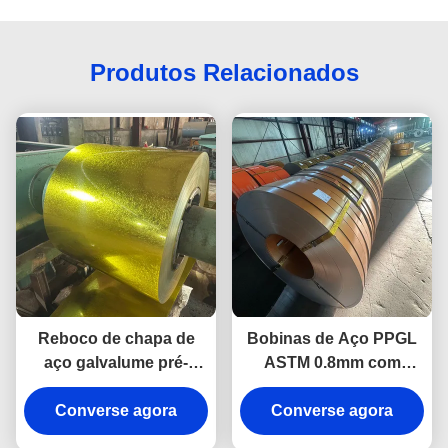
Produtos Relacionados
Reboco de chapa de
Bobinas de Aço PPGL
aço galvalume pré-
ASTM 0.8mm com
pintado Gsm 550 Ppgi
Revestimento de Zinco
Converse agora
Reboco de aço
Pré-pintado por Imersão
Converse agora
a Quente