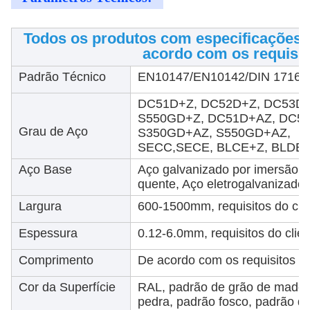
Todos os produtos com especificações 
acordo com os requisito
Padrão Técnico
EN10147/EN10142/DIN 17162
DC51D+Z, DC52D+Z, DC53D+
S550GD+Z, DC51D+AZ, DC52
Grau de Aço
S350GD+AZ, S550GD+AZ,
SECC,SECE, BLCE+Z, BLDE+Z,
Aço Base
Aço galvanizado por imersão a
quente, Aço eletrogalvanizado
Largura
600-1500mm, requisitos do cli
Espessura
0.12-6.0mm, requisitos do clien
Comprimento
De acordo com os requisitos do
Cor da Superfície
RAL, padrão de grão de madei
pedra, padrão fosco, padrão de 