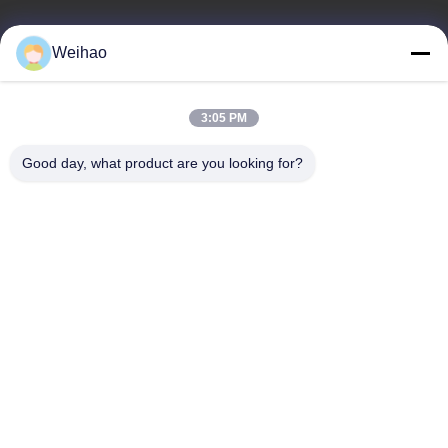
E-mail
Weihao
408690175@qq.com
3:05 PM
O nosso endereço
Good day, what product are you looking for?
Endereço
Cidade de Bazhou, cidade de Langfang, província de Hebei
telefone
0086-139-3163-3663
Política de privacidade
|
Mapa do Site