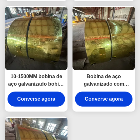
10-1500MM bobina de
Bobina de aço
aço galvanizado bobina
galvanizado com
de aço galvalume
revestimento de cor
Converse agora
Aluzinc Az150
GI/GL, imersão a
Converse agora
quente, 0,12 mm-4 mm