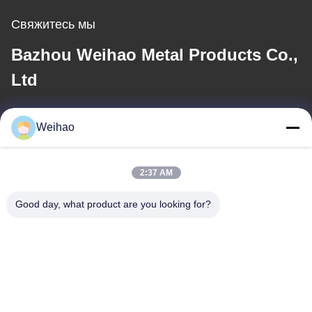
Свяжитесь мы
Bazhou Weihao Metal Products Co.,
Ltd
Электронная почта
Weihao
408690175@qq.com
2:37 AM
Наш адрес
Good day, what product are you looking for?
Адрес
Бачжоу, город Ланфан, провинция Хэбэй
Телефон
0086-139-3163-3663