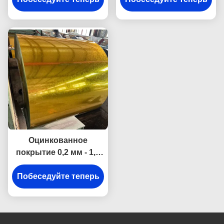
железные листы
стальной лист Ppgi 10-
толщина 0,13 мм - 2,0
1500MM
мм
Оцинкованное
покрытие 0,2 мм - 1,5
мм Ppgi Ppgl
Побеседуйте теперь
Стальной лист
катушка
холоднокатаная