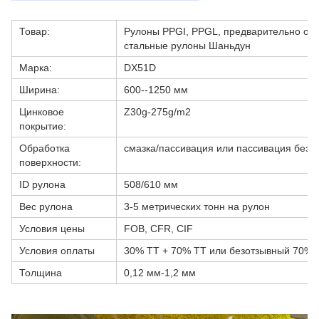
Товар:
Рулоны PPGI, PPGL, предварительно о
стальные рулоны Шаньдун
Марка:
DX51D
Ширина:
600--1250 мм
Цинковое
Z30g-275g/m2
покрытие:
Обработка
смазка/пассивация или пассивация без 
поверхности:
ID рулона
508/610 мм
Вес рулона
3-5 метрических тонн на рулон
Условия цены
FOB, CFR, CIF
Условия оплаты
30% TT + 70% TT или безотзывный 70% 
Толщина
0,12 мм-1,2 мм