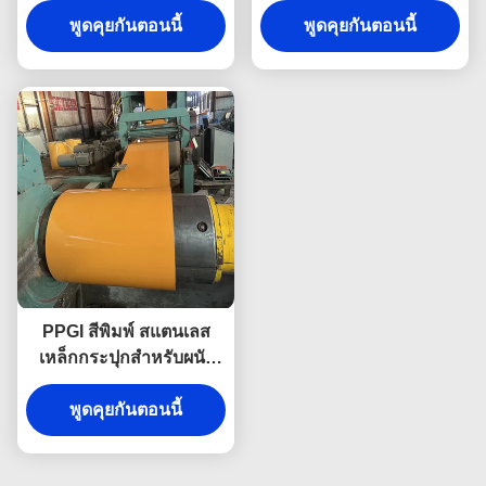
พูดคุยกันตอนนี้
ม้วน
พูดคุยกันตอนนี้
เลส Coils
PPGI สีพิมพ์ สแตนเลส
เหล็กกระปุกสําหรับผนัง
ภายนอกและแผ่นหลังคา
พูดคุยกันตอนนี้