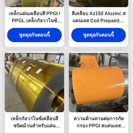
เหล็กแผ่นเคลือบสี PPGI /
สีเคลือบ Az150 Aluzinc ส
PPGL เหล็กกัลวาไนซ์
แตนเลส Coil Prepainted
เคลือบสี PPGI ม้วน
Galvalume PPGI PPGL ส
พูดคุยกันตอนนี้
พูดคุยกันตอนนี้
แตนเลส Coils
เหล็กกัลวาไนซ์เคลือบสี
ความต้านทานต่อการกัด
ชนิดม้วนสำหรับแผ่น
กรอง PPGI สแตนเลส
หลังคา เหล็ก PPGI ชนิด
Coils Ral สีเคลือบสแตน