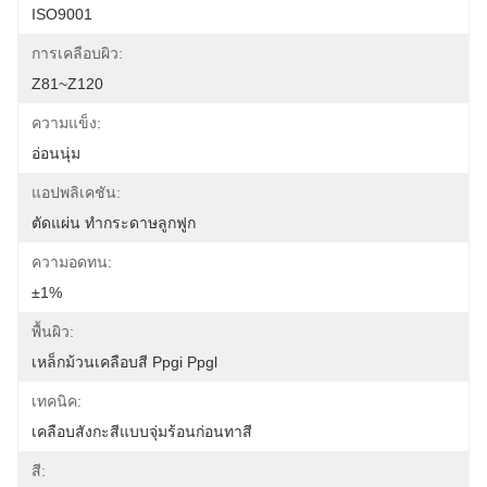
ISO9001
การเคลือบผิว:
Z81~Z120
ความแข็ง:
อ่อนนุ่ม
แอปพลิเคชัน:
ตัดแผ่น ทำกระดาษลูกฟูก
ความอดทน:
±1%
พื้นผิว:
เหล็กม้วนเคลือบสี Ppgi Ppgl
เทคนิค:
เคลือบสังกะสีแบบจุ่มร้อนก่อนทาสี
สี: