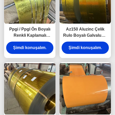
Ppgi / Ppgl Ön Boyalı
Az150 Aluzinc Çelik
Renkli Kaplamalı
Rulo Boyalı Galvalume
Galvanizli Çelik Levha
PPGI PPGL Çelik
Şimdi konuşalım.
Ppgi Bobinleri
Şimdi konuşalım.
Rulolar