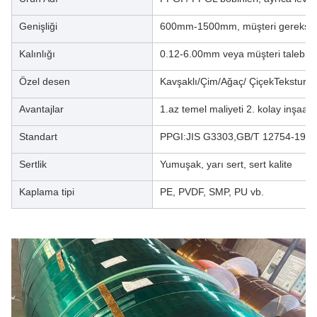
Genişliği
600mm-1500mm, müşteri gereksini
Kalınlığı
0.12-6.00mm veya müşteri talebi
Özel desen
Kavşaklı/Çim/Ağaç/ ÇiçekTeksturlu
Avantajlar
1.az temel maliyeti 2. kolay inşaat
Standart
PPGI:JIS G3303,GB/T 12754-199
Sertlik
Yumuşak, yarı sert, sert kalite
Kaplama tipi
PE, PVDF, SMP, PU vb.