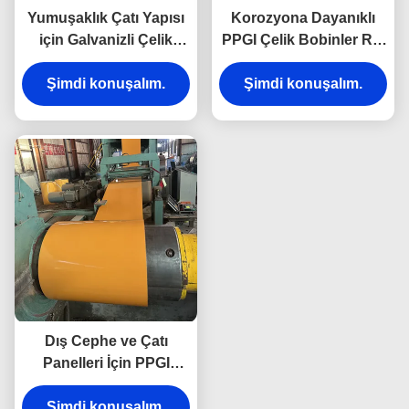
Yumuşaklık Çatı Yapısı
Korozyona Dayanıklı
için Galvanizli Çelik
PPGI Çelik Bobinler Ral
Renkli Kaplama Bobini
Renkli Galvanizli Çelik
Ppgi Çelik Bobinleri
Şimdi konuşalım.
Şimdi konuşalım.
Bobinler
Dış Cephe ve Çatı
Panelleri İçin PPGI
Renkli Baskılı Galvanizli
Şimdi konuşalım.
Çelik Rulo