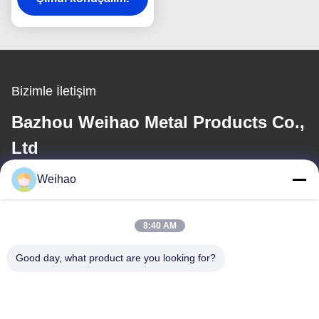
Bizimle İletişim
Bazhou Weihao Metal Products Co.,
Ltd
Weihao
E-posta
408690175@qq.com
8:40 AM
Good day, what product are you looking for?
Adresimiz
Adres
Bazhou Şehri, Langfang Şehri, Hebei Eyaleti