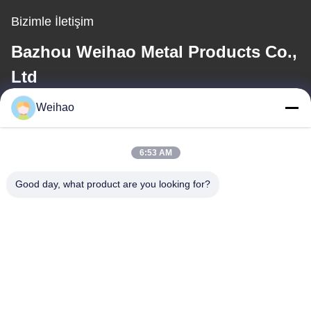
Bizimle İletişim
Bazhou Weihao Metal Products Co.,
Ltd
Weihao
E-posta
408690175@qq.com
6:53 AM
Good day, what product are you looking for?
Adresimiz
Adres
Bazhou Şehri, Langfang Şehri, Hebei Eyaleti
tele
0086-139-3163-3663