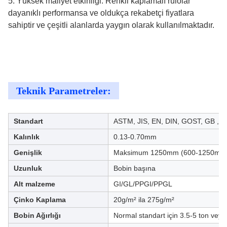
5. Yüksek maliyet etkinliği: Renkli kaplamalı rulolar
dayanıklı performansa ve oldukça rekabetçi fiyatlara
sahiptir ve çeşitli alanlarda yaygın olarak kullanılmaktadır.
Teknik Parametreler:
Standart
ASTM, JIS, EN, DIN, GOST, GB , v
Kalınlık
0.13-0.70mm
Genişlik
Maksimum 1250mm (600-1250mm
Uzunluk
Bobin başına
Alt malzeme
GI/GL/PPGI/PPGL
Çinko Kaplama
20g/m² ila 275g/m²
Bobin Ağırlığı
Normal standart için 3.5-5 ton veya