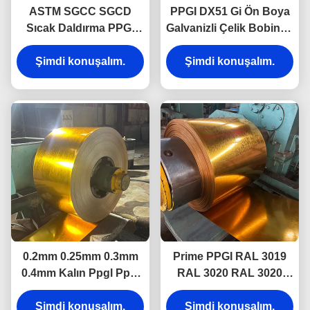
ASTM SGCC SGCD
PPGI DX51 Gi Ön Boya
Sıcak Daldırma PPGI
Galvanizli Çelik Bobinler
Bobin Ön Boyalı Renkli
Soğuk Ön Boya Çelik
Kaplamalı Galvanizli
Şimdi konuşalım.
Şimdi konuşalım.
Yaprak
Çelik Bobin
0.2mm 0.25mm 0.3mm
Prime PPGI RAL 3019
0.4mm Kalın Ppgl Ppgi
RAL 3020 RAL 3020
Boyalı Çelik Rulo Çatı
RAL 3020 RAL 3019
Şimdi konuşalım.
İçin
Şimdi konuşalım.
RAL 3020