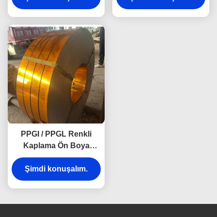
PPGI / PPGL Renkli
Kaplama Ön Boya
Galvanize Çelik
Bobinler İnşaat Binaları
Şimdi konuşalım.
İçin