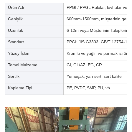
Ürün Adı
PPGI / PPGL Rulolar, levhalar ve şer
Genişlik
600mm-1500mm, müşterinin gerek
Uzunluk
6-12m veya Müşterinin Taleplerine
Standart
PPGI: JIS G3303, GB/T 12754-19
Yüzey İşlem
Kromlu ve yağlı, ve parmak izi önle
Temel Malzeme
GI, GL/AZ, EG, CR
Sertlik
Yumuşak, yarı sert, sert kalite
Kaplama Tipi
PE, PVDF, SMP, PU, vb.