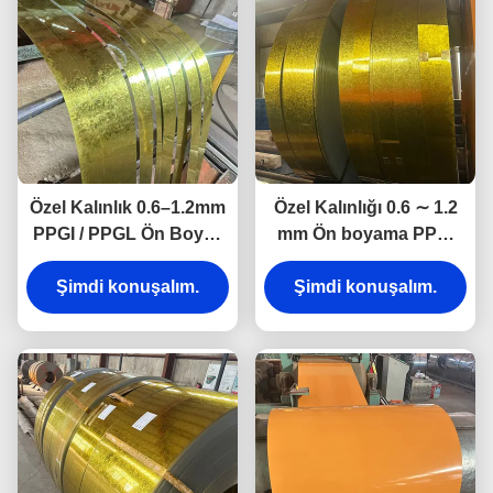
Özel Kalınlık 0.6–1.2mm
Özel Kalınlığı 0.6 ∼ 1.2
PPGI / PPGL Ön Boyalı
mm Ön boyama PPGI
Renkli Galvanizli Çelik
PPGL Renk kaplı
Bobinler ve Levhalar
Şimdi konuşalım.
galvanizli çelik levhalar
Şimdi konuşalım.
ve bobinler