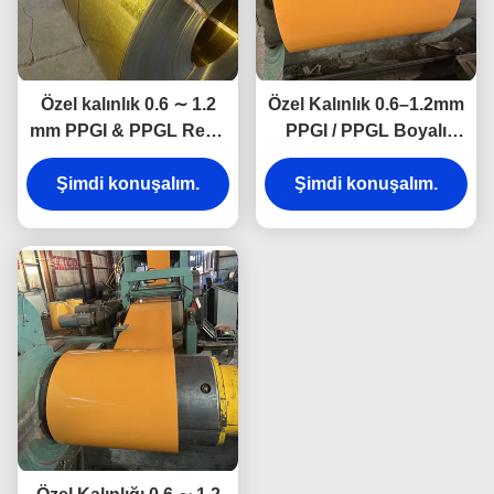
Özel kalınlık 0.6 ∼ 1.2
Özel Kalınlık 0.6–1.2mm
mm PPGI & PPGL Renk
PPGI / PPGL Boyalı
kaplamalı önceden
Galvanizli Renkli
boyanmış galvanizli
Şimdi konuşalım.
Şimdi konuşalım.
Kaplamalı Çelik
çelik bobinleri ve
Bobinler ve Levhalar
levhaları