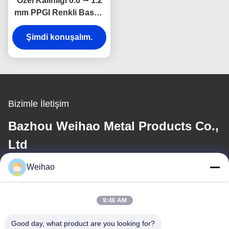
Özel Kalınlığı 0.6 ∼ 1.2
mm PPGI Renkli Baskılı
Dış Duvar ve Çatı
Panelleri İçin Galvanizli
Şimdi konuşalım.
Çelik Bobin
Bizimle İletişim
Bazhou Weihao Metal Products Co.,
Ltd
Weihao
E-posta
408690175@qq.com
9:46 AM
Good day, what product are you looking for?