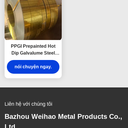
PPGI Prepainted Hot
Dip Galvalume Steel
Coil cho mái nhà cắt
nói chuyện ngay.
hàn uốn cong
Liên hệ với chúng tôi
Bazhou Weihao Metal Products Co.,
Ltd