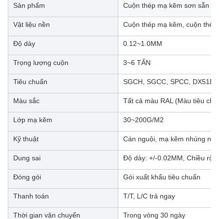
Sản phẩm
Cuộn thép mạ kẽm sơn sẵn / 
Vật liệu nền
Cuộn thép mạ kẽm, cuộn thé
Độ dày
0.12~1.0MM
Trọng lượng cuộn
3~6 TẤN
Tiêu chuẩn
SGCH, SGCC, SPCC, DX51D, AS
Màu sắc
Tất cả màu RAL (Màu tiêu chu
Lớp mạ kẽm
30~200G/M2
Kỹ thuật
Cán nguội, mạ kẽm nhúng nó
Dung sai
Độ dày: +/-0.02MM, Chiều rộn
Đóng gói
Gói xuất khẩu tiêu chuẩn
Thanh toán
T/T, L/C trả ngay
Thời gian vận chuyển
Trong vòng 30 ngày