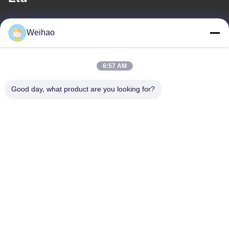
E-mail
Weihao
408690175@qq.com
6:57 AM
Địa chỉ của chúng tôi
Good day, what product are you looking for?
Địa chỉ
Thành phố Bazhou, Thành phố Langfang, Tỉnh Hà Bắc
điện thoại
0086-139-3163-3663
Chính sách bảo mật
|
Sơ đồ trang web