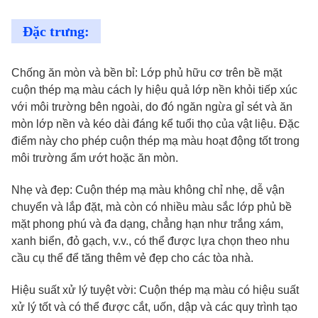
Đặc trưng:
Chống ăn mòn và bền bỉ: Lớp phủ hữu cơ trên bề mặt
cuộn thép mạ màu cách ly hiệu quả lớp nền khỏi tiếp xúc
với môi trường bên ngoài, do đó ngăn ngừa gỉ sét và ăn
mòn lớp nền và kéo dài đáng kể tuổi thọ của vật liệu. Đặc
điểm này cho phép cuộn thép mạ màu hoạt động tốt trong
môi trường ẩm ướt hoặc ăn mòn.
Nhẹ và đẹp: Cuộn thép mạ màu không chỉ nhẹ, dễ vận
chuyển và lắp đặt, mà còn có nhiều màu sắc lớp phủ bề
mặt phong phú và đa dạng, chẳng hạn như trắng xám,
xanh biển, đỏ gạch, v.v., có thể được lựa chọn theo nhu
cầu cụ thể để tăng thêm vẻ đẹp cho các tòa nhà.
Hiệu suất xử lý tuyệt vời: Cuộn thép mạ màu có hiệu suất
xử lý tốt và có thể được cắt, uốn, dập và các quy trình tạo