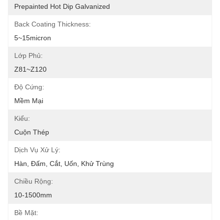
Prepainted Hot Dip Galvanized
Back Coating Thickness:
5~15micron
Lớp Phủ:
Z81~Z120
Độ Cứng:
Mềm Mại
Kiểu:
Cuộn Thép
Dịch Vụ Xử Lý:
Hàn, Đấm, Cắt, Uốn, Khử Trùng
Chiều Rộng:
10-1500mm
Bề Mặt: