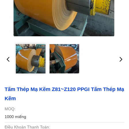
Tấm Thép Mạ Kẽm Z81~Z120 PPGI Tấm Thép Mạ
Kẽm
MOQ:
1000 miếng
Điều Khoản Thanh Toán: