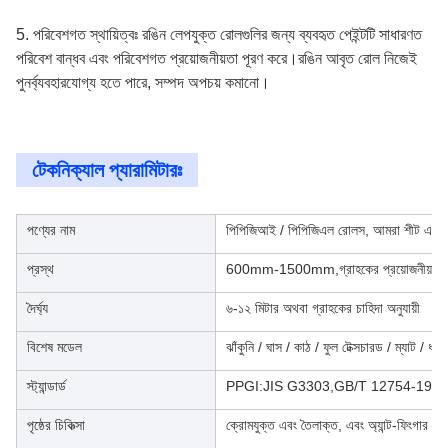
5. পরিবেশগত স্থায়িত্বঃ রঙিন লেপযুক্ত রোলগুলির জন্য ব্যবহৃত পেইন্টটি সাধারণত
পরিবেশ বান্ধব এবং পরিবেশগত প্রয়োজনীয়তা পূরণ করে।রঙিন আবৃত রোল নিজেই
পুনর্ব্যবহারযোগ্য হতে পারে, সম্পদ অপচয় কমানো।
টেকনিক্যাল প্যারামিটারঃ
পণ্যের নাম
পিপিজিআই / পিপিজিএল রোলস, আমরা শীট এবং স্
প্রস্থ
600mm-1500mm,গ্রাহকের প্রয়োজনীয়তা অন
দৈর্ঘ্য
৬-১২ মিটার অথবা গ্রাহকের চাহিদা অনুযায়ী
বিশেষ মডেল
ঝাঁকুনি / ঘাস / কাঠ / ফুল টেক্সচারড / ম্যাট / ধ
স্ট্যান্ডার্ড
PPGI:JIS G3303,GB/T 12754-199
পৃষ্ঠের চিকিত্সা
ক্রোমযুক্ত এবং তৈলাক্ত, এবং অ্যান্ট-ফিংগার