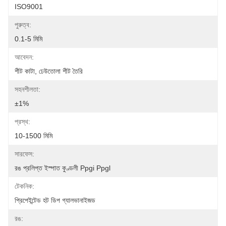
ISO9001
পুরুত্ব:
0.1-5 মিমি
আবেদন:
শীট কাটা, ঢেউতোলা শীট তৈরি
সহনশীলতা:
±1%
প্রস্থ:
10-1500 মিমি
সারফেস:
রঙ প্রলিপ্ত ইস্পাত কুণ্ডলী Ppgi Ppgl
টেকনিক:
প্রিপেইন্টেড হট ডিপ গ্যালভানাইজড
রঙ: