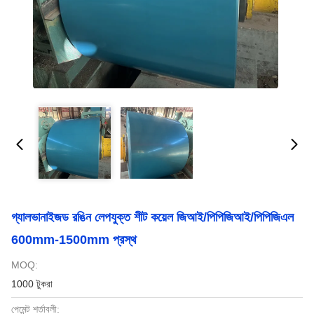
গ্যালভানাইজড রঙিন লেপযুক্ত শীট কয়েল জিআই/পিপিজিআই/পিপিজিএল
600mm-1500mm প্রস্থ
MOQ:
1000 টুকরা
পেমেন্ট শর্তাবলী: