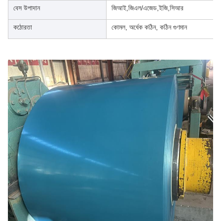
বেস উপাদান
জিআই,জিএল/এজেড,ইজি,সিআর
কঠোরতা
কোমল, অর্ধেক কঠিন, কঠিন গুণমান