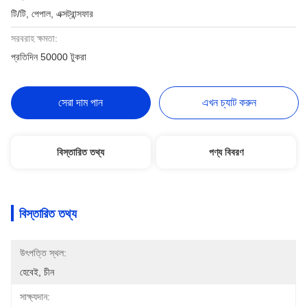
টি/টি, পেপাল, এক্সট্রান্সফার
সরবরাহ ক্ষমতা:
প্রতিদিন 50000 টুকরা
সেরা দাম পান
এখন চ্যাট করুন
বিস্তারিত তথ্য
পণ্য বিবরণ
বিস্তারিত তথ্য
উৎপত্তি স্থল:
হেবেই, চীন
সাক্ষ্যদান: