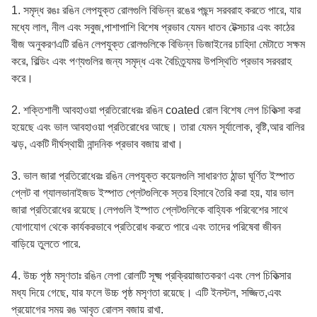
1. সমৃদ্ধ রঙঃ রঙিন লেপযুক্ত রোলগুলি বিভিন্ন রঙের পছন্দ সরবরাহ করতে পারে, যার
মধ্যে লাল, নীল এবং সবুজ,পাশাপাশি বিশেষ প্রভাব যেমন ধাতব টেক্সচার এবং কাঠের
বীজ অনুকরণএটি রঙিন লেপযুক্ত রোলগুলিকে বিভিন্ন ডিজাইনের চাহিদা মেটাতে সক্ষম
করে, বিল্ডিং এবং পণ্যগুলির জন্য সমৃদ্ধ এবং বৈচিত্র্যময় উপস্থিতি প্রভাব সরবরাহ
করে।
2. শক্তিশালী আবহাওয়া প্রতিরোধেরঃ রঙিন coated রোল বিশেষ লেপ চিকিত্সা করা
হয়েছে এবং ভাল আবহাওয়া প্রতিরোধের আছে। তারা যেমন সূর্যালোক, বৃষ্টি,আর বালির
ঝড়, একটি দীর্ঘস্থায়ী নান্দনিক প্রভাব বজায় রাখা।
3. ভাল জারা প্রতিরোধেরঃ রঙিন লেপযুক্ত কয়েলগুলি সাধারণত ঠান্ডা ঘূর্ণিত ইস্পাত
প্লেট বা গ্যালভানাইজড ইস্পাত প্লেটগুলিকে স্তর হিসাবে তৈরি করা হয়, যার ভাল
জারা প্রতিরোধের রয়েছে।লেপগুলি ইস্পাত প্লেটগুলিকে বাহ্যিক পরিবেশের সাথে
যোগাযোগ থেকে কার্যকরভাবে প্রতিরোধ করতে পারে এবং তাদের পরিষেবা জীবন
বাড়িয়ে তুলতে পারে.
4. উচ্চ পৃষ্ঠ মসৃণতাঃ রঙিন লেপা রোলটি সূক্ষ্ম প্রক্রিয়াজাতকরণ এবং লেপ চিকিত্সার
মধ্য দিয়ে গেছে, যার ফলে উচ্চ পৃষ্ঠ মসৃণতা রয়েছে। এটি ইনস্টল, সজ্জিত,এবং
প্রয়োগের সময় রঙ আবৃত রোলস বজায় রাখা.