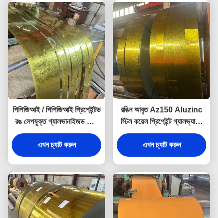
পিপিজিআই / পিপিজিআই প্রিপেইন্টড
রঙিন আবৃত Az150 Aluzinc
রঙ লেপযুক্ত গ্যালভানাইজড স্টিল
স্টিল কয়েল প্রিপেইন্ট গ্যালভ্যালুম
শীট পিপিজিআই কয়েল
PPGI PPGL স্টিল কয়েল
এখন চ্যাট করুন
এখন চ্যাট করুন