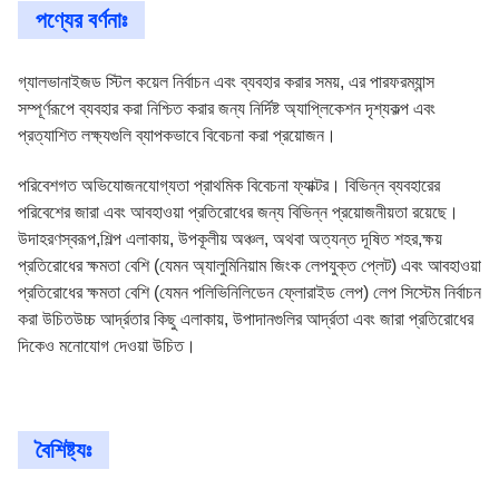
পণ্যের বর্ণনাঃ
গ্যালভানাইজড স্টিল কয়েল নির্বাচন এবং ব্যবহার করার সময়, এর পারফরম্যান্স
সম্পূর্ণরূপে ব্যবহার করা নিশ্চিত করার জন্য নির্দিষ্ট অ্যাপ্লিকেশন দৃশ্যকল্প এবং
প্রত্যাশিত লক্ষ্যগুলি ব্যাপকভাবে বিবেচনা করা প্রয়োজন।
পরিবেশগত অভিযোজনযোগ্যতা প্রাথমিক বিবেচনা ফ্যাক্টর। বিভিন্ন ব্যবহারের
পরিবেশের জারা এবং আবহাওয়া প্রতিরোধের জন্য বিভিন্ন প্রয়োজনীয়তা রয়েছে।
উদাহরণস্বরূপ,শিল্প এলাকায়, উপকূলীয় অঞ্চল, অথবা অত্যন্ত দূষিত শহর,ক্ষয়
প্রতিরোধের ক্ষমতা বেশি (যেমন অ্যালুমিনিয়াম জিংক লেপযুক্ত প্লেট) এবং আবহাওয়া
প্রতিরোধের ক্ষমতা বেশি (যেমন পলিভিনিলিডেন ফ্লোরাইড লেপ) লেপ সিস্টেম নির্বাচন
করা উচিতউচ্চ আর্দ্রতার কিছু এলাকায়, উপাদানগুলির আর্দ্রতা এবং জারা প্রতিরোধের
দিকেও মনোযোগ দেওয়া উচিত।
বৈশিষ্ট্যঃ