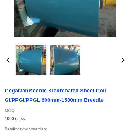
Gegalvaniseerde Kleurcoated Sheet Coil
GI/PPGI/PPGL 600mm-1500mm Breedte
MOQ:
1000 stuks
Betalingsvoorwaarden: