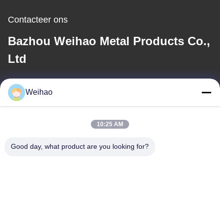
Contacteer ons
Bazhou Weihao Metal Products Co.,
Ltd
E-mail
Weihao
408690175@qq.com
10:25 AM
Ons adres
Good day, what product are you looking for?
Adres
Bazhou Stad, Langfang Stad, Hebei Provincie
Tel
0086-139-3163-3663