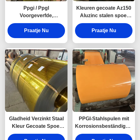
Ppgi / Ppgl
Kleuren gecoate Az150
Voorgeverfde,
Aluzinc stalen spoel
gekleurde, beklede
voorgelakt Galvalume
gegalvaniseerde
Praatje Nu
PPGI PPGL stalen
Praatje Nu
staalplaat Ppgi spoelen
spoelen
Gladheid Verzinkt Staal
PPGI-Stahlspulen mit
Kleur Gecoate Spoel
Korrosionsbeständigkeit,
Voor Dakplaat Staal
Ral-farbbeschichtete