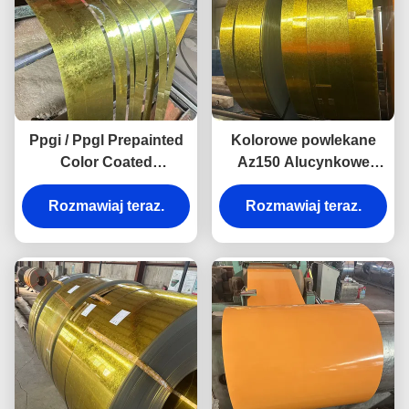
Ppgi / Ppgl Prepainted
Kolorowe powlekane
Color Coated
Az150 Alucynkowe
Galvanized Steel Sheet
cewki stalowe
Rozmawiaj teraz.
Ppgi Coils
Rozmawiaj teraz.
Przedfarbowane
Galvalume PPGI PPGL
cewki stalowe