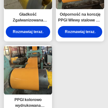
Gładkość
Odporność na korozję
Zgalwanizowana
PPGI Wlewy stalowe Ral
ocieplona kolorowo
Kolorowe powlekane
ocieplona cebula do
Rozmawiaj teraz.
Rozmawiaj teraz.
Wlewy stalowe
dachowej arkuszy
ocynkowane
stalowej cewki Ppgi
PPGI kolorowo
wydrukowana