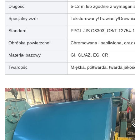
Długość
6-12 m lub zgodnie z wymaganiami 
Specjalny wzór
Teksturowany/Trawiasty/Drewniany
Standard
PPGI: JIS G3303, GB/T 12754-19
Obróbka powierzchni
Chromowana i naoliwiona, oraz an
Materiał bazowy
GI, GL/AZ, EG, CR
Twardość
Miękka, półtwarda, twarda jakość