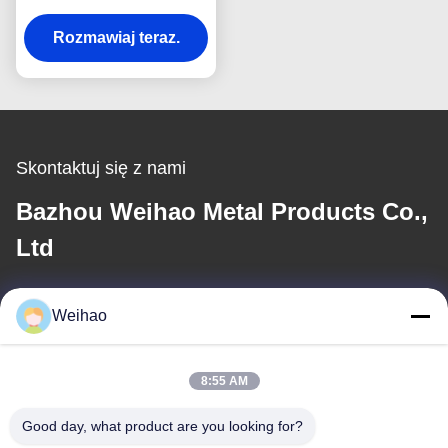
walcowana cebula
Rozmawiaj teraz.
stalowa do
zewnętrznych paneli
ściennych i dachowych
Skontaktuj się z nami
Bazhou Weihao Metal Products Co.,
Ltd
E-mail
Weihao
408690175@qq.com
8:55 AM
Nasz adres
Good day, what product are you looking for?