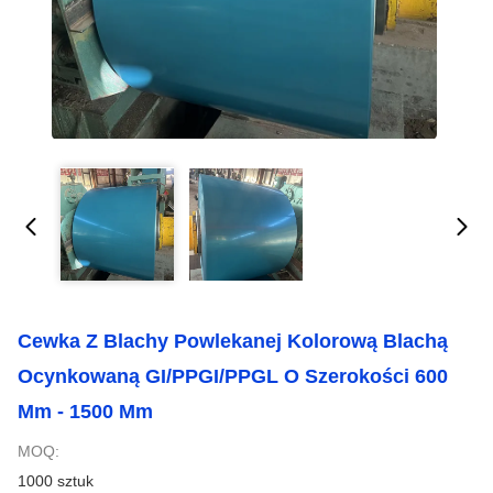
Cewka Z Blachy Powlekanej Kolorową Blachą
Ocynkowaną GI/PPGI/PPGL O Szerokości 600
Mm - 1500 Mm
MOQ:
1000 sztuk