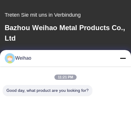
Treten Sie mit uns in Verbindung
Bazhou Weihao Metal Products Co.,
Ltd
E-Mail
Weihao
408690175@qq.com
11:21 PM
Unsere Adresse
Good day, what product are you looking for?
Adresse
Bazhou Stadt, Langfang Stadt, Provinz Hebei
Telefone
0086-139-3163-3663