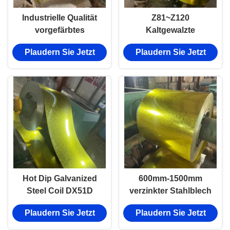
Industrielle Qualität
Z81~Z120
vorgefärbtes
Kaltgewalzte
galvanisiertes
vorlackierte verzinkte
Plaudern Sie Jetzt
Plaudern Sie Jetzt
Stahlblech und
Stahlspule Gi
Spulen
Eisenplatte
galvanische Rollen
Hot Dip Galvanized
600mm-1500mm
Steel Coil DX51D
verzinkter Stahlblech
Z275 ASTM A653 GI
für Wellblechdach
Plaudern Sie Jetzt
Plaudern Sie Jetzt
für Dachbauwerkstoff
Eisen Stahlblech