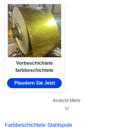
Vorbeschichtete
farbbeschichtete
verzinkte Stahlrolle
Plaudern Sie Jetzt
PPGI Stahl mittelhart
alle RAL-Farben
Ansicht Mehr
Farbbeschichtete Stahlspule