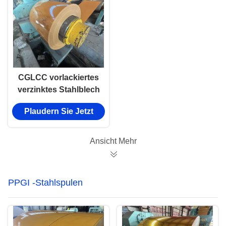
CGLCC vorlackiertes
verzinktes Stahlblech
PPGI/PPCL
Plaudern Sie Jetzt
Stahlblech für
Leichtbaustrukturen
von Häusern
Ansicht Mehr
PPGI -Stahlspulen