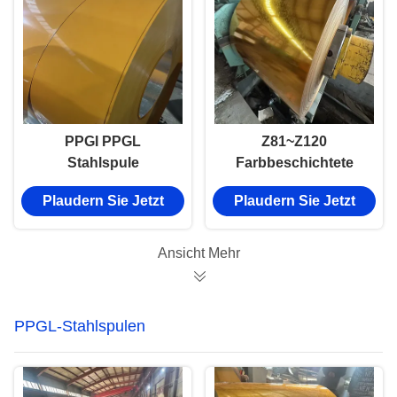
PPGI PPGL
Z81~Z120
Stahlspule
Farbbeschichtete
Galvanisiert 0,4mm
galvanisierte
Plaudern Sie Jetzt
Plaudern Sie Jetzt
0,3mm Verschiedene
Stahlspule vorgefärbt
Farben 600~1250MM
mit heißem Tauchen
0,12 mm-1,0 mm
Ansicht Mehr
PPGL-Stahlspulen