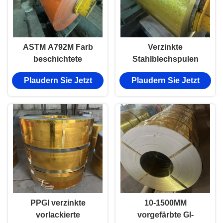
ASTM A792M Farb
Verzinkte
beschichtete
Stahlblechspulen
Stahlspule Verzinkt
Z81~Z120 beschichtet
Plaudern Sie Jetzt
Plaudern Sie Jetzt
für Baumaterialien
vorlackierte Spule
Vorlackierte PPGI-
Spule
PPGI verzinkte
10-1500MM
vorlackierte
vorgefärbte GI-