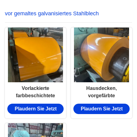
vor gemaltes galvanisiertes Stahlblech
Vorlackierte
Hausdecken,
farbbeschichtete
vorgefärbte
Aluminiumspule PPGI
galvanisierte
Plaudern Sie Jetzt
Plaudern Sie Jetzt
farbbeschichtete
Eisenplatten PPGI
Stahlplatte
PPGL mit Schneid-
Bogen-
Schweißverarbeitung