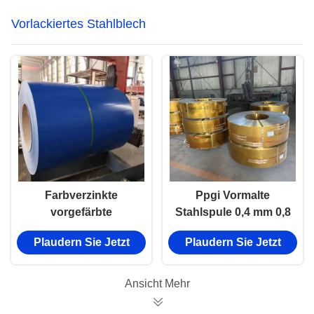
Vorlackiertes Stahlblech
Farbverzinkte
Ppgi Vormalte
vorgefärbte
Stahlspule 0,4 mm 0,8
Stahlplatte für Dach-
mm Ral 9014
Plaudern Sie Jetzt
Plaudern Sie Jetzt
PPGI-Spulenrolle
Verzinkte Blechspule
Farbbeschichtung
Ansicht Mehr