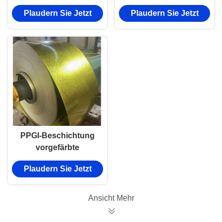
Stahlblechrolle
Stahlspule / PPGI-
Plaudern Sie Jetzt
Plaudern Sie Jetzt
900mm-1250mm
Spule
Breite 0,25mm-0,4mm
Farbbeschichtung
Galvanisierte
Stahlspule
PPGI-Beschichtung
vorgefärbte
galvanisierte
Plaudern Sie Jetzt
Stahlspule mit Biege
Schneiden und
Schweißen JIS/KS
Ansicht Mehr
zertifiziert