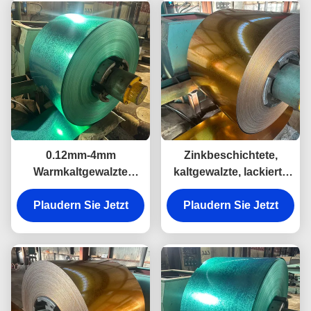
0.12mm-4mm
Zinkbeschichtete,
Warmkaltgewalzte
kaltgewalzte, lackierte
vorgefärbte Galvalume-
Bleche Metallspulen
Stahlspule für den Bau
Plaudern Sie Jetzt
Plaudern Sie Jetzt
Wandbau
Industriezwecke