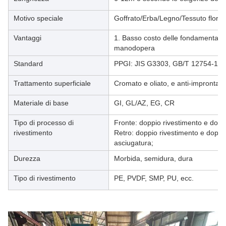
Motivo speciale
Goffrato/Erba/Legno/Tessuto floreal
Vantaggi
1. Basso costo delle fondamenta 2.
manodopera
Standard
PPGI: JIS G3303, GB/T 12754-19
Trattamento superficiale
Cromato e oliato, e anti-impronta
Materiale di base
GI, GL/AZ, EG, CR
Tipo di processo di
Fronte: doppio rivestimento e dopp
rivestimento
Retro: doppio rivestimento e doppi
asciugatura;
Durezza
Morbida, semidura, dura
Tipo di rivestimento
PE, PVDF, SMP, PU, ecc.