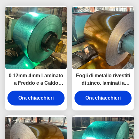
0.12mm-4mm Laminato
Fogli di metallo rivestiti
a Freddo e a Caldo
di zinco, laminati a
Preverniciato in Acciaio
freddo, verniciati,
Galvalume per Edilizia
Ora chiacchieri
bobine di metallo,
Ora chiacchieri
costruzione di pareti,
uso industriale