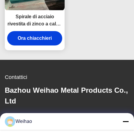
Spirale di acciaio
rivestita di zinco a caldo
Z20-275g ASTM A653
Ora chiacchieri
Contattici
Bazhou Weihao Metal Products Co.,
Ltd
E-mail
Weihao
408690175@qq.com