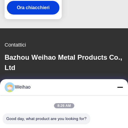
Z20-275g ASTM A653
Ora chiacchieri
Contattici
Bazhou Weihao Metal Products Co.,
Ltd
E-mail
Weihao
408690175@qq.com
8:26 AM
Il nostro indirizzo
Good day, what product are you looking for?
Indirizzo