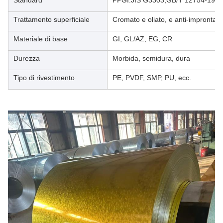
Standard
PPGI:JIS G3303,GB/T 12754-199
Trattamento superficiale
Cromato e oliato, e anti-impronta
Materiale di base
GI, GL/AZ, EG, CR
Durezza
Morbida, semidura, dura
Tipo di rivestimento
PE, PVDF, SMP, PU, ecc.