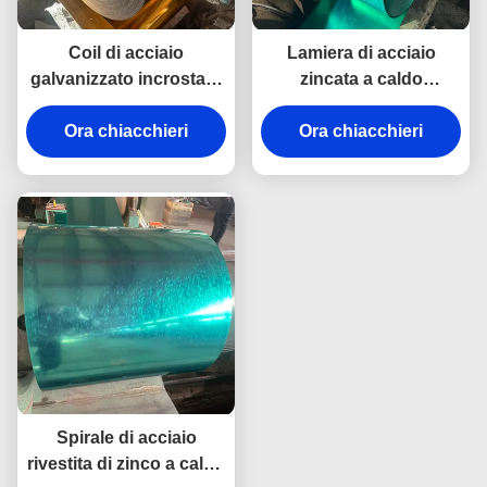
Coil di acciaio
Lamiera di acciaio
galvanizzato incrostato
zincata a caldo
in zinco, caldo, laminato
DX56D+Z laminata a
a freddo, coil di acciaio
Ora chiacchieri
freddo per tetti,
Ora chiacchieri
Ppgi
automotive e industriale
Spirale di acciaio
rivestita di zinco a caldo