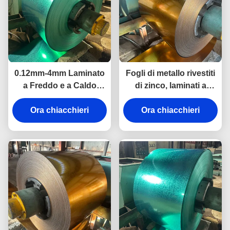
0.12mm-4mm Laminato
Fogli di metallo rivestiti
a Freddo e a Caldo
di zinco, laminati a
Preverniciato in Acciaio
freddo, verniciati,
Galvalume per Edilizia
Ora chiacchieri
bobine di metallo,
Ora chiacchieri
costruzione di pareti,
uso industriale