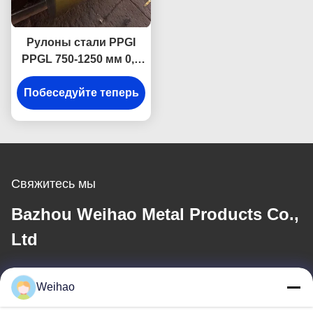
Рулоны стали PPGI
PPGL 750-1250 мм 0,4
мм 0,5 мм с услугой
Побеседуйте теперь
резки
Свяжитесь мы
Bazhou Weihao Metal Products Co.,
Ltd
Электронная почта
Weihao
408690175@qq.com