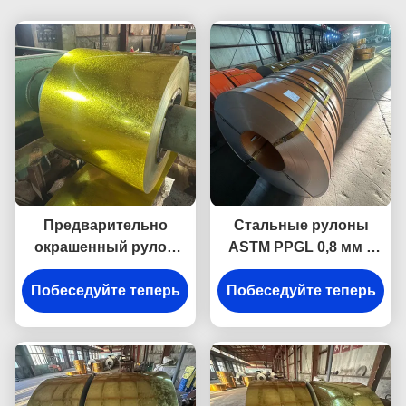
Предварительно
Стальные рулоны
окрашенный рулон
ASTM PPGL 0,8 мм с
стали гальвалюм
горячим цинковым
Побеседуйте теперь
плотностью 550 г/м²
Побеседуйте теперь
покрытием и
предварительной
окраской