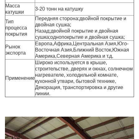
Масса
3-20 тонн на катушку
катушки
Передняя сторона:двойной покрытие и
Тип
двойная сушка;
процесса
Назад:двойной покрытие и двойная
покрытия
сушка;однопокрытие и двойная сушка;
Европа,Африка,Центральная Азия,Юго-
Рынок
Восточная Азия,Ближний Восток,Южная
экспорта
Америка,Северная Америка и т.д.
Широко используется в крыше,
строительстве, дверях и окнах, солнечном
нагревателе, холодильной комнате,
Применение
кухонной утвари, бытовой технике,
Декорация, транспортировка и другие
линии.