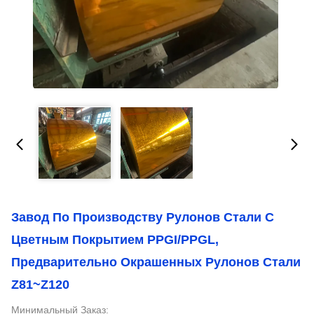
Завод По Производству Рулонов Стали С
Цветным Покрытием PPGI/PPGL,
Предварительно Окрашенных Рулонов Стали
Z81~Z120
Минимальный Заказ: