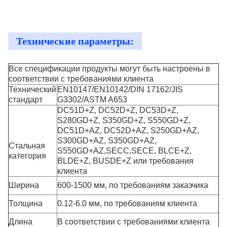
Технические параметры:
Все спецификации продукты могут быть настроены в
соответствии с требованиями клиента
Технический
EN10147/EN10142/DIN 17162/JIS
стандарт
G3302/ASTM A653
DC51D+Z, DC52D+Z, DC53D+Z,
S280GD+Z, S350GD+Z, S550GD+Z,
DC51D+AZ, DC52D+AZ, S250GD+AZ,
S300GD+AZ, S350GD+AZ,
Стальная
S550GD+AZ,SECC,SECE, BLCE+Z,
категория
BLDE+Z, BUSDE+Z или требования
клиента
Ширина
600-1500 мм, по требованиям заказчика
Толщина
0.12-6.0 мм, по требованиям клиента
Длина
В соответствии с требованиями клиента