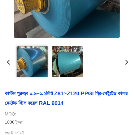
কাস্টম পুরুত্ব ০.৬–১.২মিমি Z81~Z120 PPGI প্রি-পেইন্টেড কালার
কোটেড স্টিল কয়েল RAL 9014
MOQ:
1000 টুকরা
পেমেন্ট শর্তাবলী: