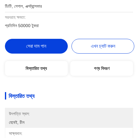
টি/টি, পেপাল, এক্সট্রান্সফার
সরবরাহ ক্ষমতা:
প্রতিদিন 50000 টুকরা
সেরা দাম পান
এখন চ্যাট করুন
বিস্তারিত তথ্য
পণ্য বিবরণ
বিস্তারিত তথ্য
উৎপত্তি স্থল:
হেবেই, চীন
সাক্ষ্যদান: