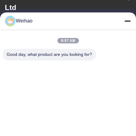
Ltd
Weihao
ই-মেইল
408690175@qq.com
8:57 AM
Good day, what product are you looking for?
আমাদের ঠিকানা
ঠিকানা
বাজhou শহর, ল্যাংফাং শহর, হেবেই প্রদেশ
টেল
0086-139-3163-3663