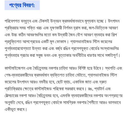
পণ্যের বিবরণ:
পরিবেশগত বন্ধুত্ব এবং টেকসই উন্নয়ন ক্রমবর্ধমানভাবে মূল্যবান হচ্ছে। উৎপাদন
প্রক্রিয়ার সময় শক্তি খরচ এবং দূষণকারী নির্গমন হ্রাস করা, জল-ভিত্তিক আবরণ
এবং উচ্চ কঠিন আবরণগুলির মতো কম উদ্বায়ী জৈব যৌগ আবরণ ব্যবহার করা শিল্প
প্রযুক্তিগত আপগ্রেডের একটি মূল ফোকাস। গ্যালভানাইজড স্টিল কয়েলের
পুনর্ব্যবহারযোগ্যতা উন্নত করা এবং বর্জ্য রঙিন প্রলেপযুক্ত বোর্ডের সংস্থানগুলির
পুনর্ব্যবহার প্রচার করা সবুজ ভবন এবং বৃত্তাকার অর্থনীতির ধারণার সাথে সঙ্গতিপূর্ণ।
কাস্টমাইজেশন এবং বৈচিত্র্যময় নকশার চাহিদা আরও বিশিষ্ট হয়ে উঠবে। স্থপতি এবং
শেষ-ব্যবহারকারীদের ক্রমবর্ধমান ব্যক্তিগত চাহিদা মেটাতে, গ্যালভানাইজড স্টিল
কয়েলের উৎপাদন আরও নমনীয় হবে, ছোট ব্যাচ, একাধিক জাত এবং দ্রুত
প্রতিক্রিয়ার ক্ষেত্রে কাস্টমাইজড পরিষেবা সরবরাহ করবে। রঙ, প্যাটার্ন এবং
টেক্সচারের নকশা আরও বৈচিত্র্যময় হবে, এমনকি ব্যবহারকারীদের নকশায় অংশগ্রহণের
অনুমতি দেবে, রঙিন প্রলেপযুক্ত বোর্ডকে সামগ্রিক নকশার শৈলীতে আরও ভালভাবে
একীভূত করবে।