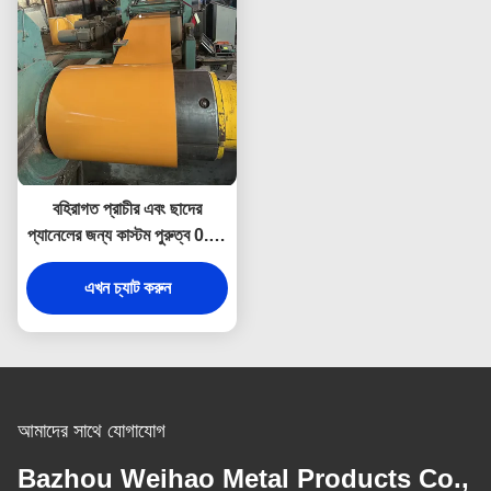
বহিরাগত প্রাচীর এবং ছাদের
প্যানেলের জন্য কাস্টম পুরুত্ব 0.6–
1.2 মিমি পিপিজিআই কালার প্রিন্টেড
গ্যালভানাইজড স্টিল কয়েল
এখন চ্যাট করুন
আমাদের সাথে যোগাযোগ
Bazhou Weihao Metal Products Co.,