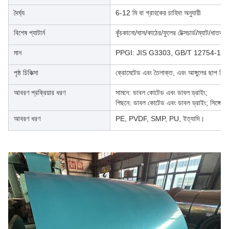
দৈর্ঘ্য
6-12 মি বা গ্রাহকের চাহিদা অনুযায়ী
বিশেষ প্যাটার্ন
কুঁচকানো/ঘাস/কাঠের/ফুলের টেক্সচার্ড/ম্যাট/ধাতব
মান
PPGI: JIS G3303, GB/T 12754-19
পৃষ্ঠ চিকিত্সা
ক্রোমেটেড এবং তৈলাক্ত, এবং আঙ্গুলের ছাপ বির
আবরণ প্রক্রিয়ার ধরণ
সামনে: ডাবল কোটেড এবং ডাবল ড্রাইং;
পিছনে: ডাবল কোটেড এবং ডাবল ড্রাইং; সিঙ্গেল 
আবরণ ধরণ
PE, PVDF, SMP, PU, ইত্যাদি।