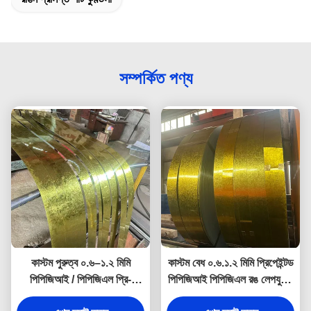
সম্পর্কিত পণ্য
কাস্টম পুরুত্ব ০.৬–১.২ মিমি
কাস্টম বেধ ০.৬.১.২ মিমি প্রিপেইন্টড
পিপিজিআই / পিপিজিএল প্রি-
পিপিজিআই পিপিজিএল রঙ লেপযুক্ত
পেইন্টেড কালার কোটেড
গ্যালভানাইজড স্টিল শীট ও কয়েল