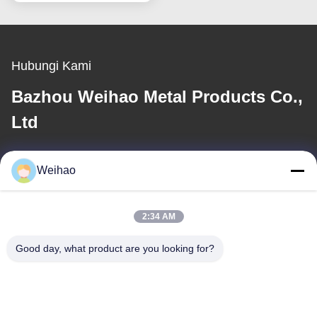
Atap
Hubungi Kami
Bazhou Weihao Metal Products Co.,
Ltd
E-mail
Weihao
408690175@qq.com
2:34 AM
Alamat Kami
Good day, what product are you looking for?
Alamat
Kota Bazhou, Kota Langfang, Provinsi Hebei