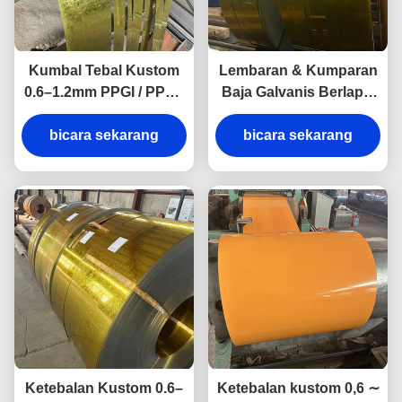
Kumbal Tebal Kustom
Lembaran & Kumparan
0.6–1.2mm PPGI / PPGL
Baja Galvanis Berlapis
Kumparan & Lembaran
Warna PPGI PPGL PP
Baja Galvanis Berlapis
bicara sekarang
yang Dicat Awal dengan
bicara sekarang
Warna yang Dicat
Ketebalan Kustom 0,6–
Sebelumnya
1,2 mm
Ketebalan Kustom 0.6–
Ketebalan kustom 0,6 ∼