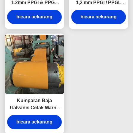
1.2mm PPGI & PPGL
1,2 mm PPGI / PPGL
Gulungan dan
Prepainted Galvanized
bicara sekarang
Lembaran Baja
Color Coated Steel
bicara sekarang
Galvanis yang Dicat
Coils & Sheets
Warna
Kumparan Baja
Galvanis Cetak Warna
PPGI Ketebalan Kustom
0,6–1,2 mm Untuk Panel
bicara sekarang
Dinding Eksterior dan