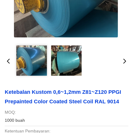
Ketebalan Kustom 0,6~1,2mm Z81~Z120 PPGI
Prepainted Color Coated Steel Coil RAL 9014
MOQ:
1000 buah
Ketentuan Pembayaran: