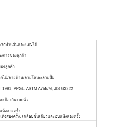
มารถทำแผ่นและแถบได้
องการของลูกค้า
องลูกค้า
กไม้/ลายด้าน/ลายโลหะ/ลายปั๊ม
4-1991; PPGL: ASTM A755/M, JIS G3322
ะป้องกันรอยนิ้ว
ห้งสองครั้ง;
ห้งสองครั้ง; เคลือบชั้นเดียวและอบแห้งสองครั้ง;