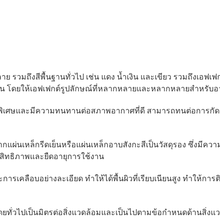
ย รวมถึงสีพื้นฐานทั่วไป เช่น แดง น้ำเงิน และเขียว รวมถึงเอฟเฟก
น โดยให้เอฟเฟกต์รูปลักษณ์ที่หลากหลายและหลากหลายสำหรับอ
อบพิเศษและมีความทนทานต่อสภาพอากาศที่ดี สามารถทนต่อการก
ากแผ่นเหล็กรีดเย็นหรือแผ่นเหล็กอาบสังกะสีเป็นวัสดุรอง ซึ่งมี
ะสิทธิภาพและยืดอายุการใช้งาน
การเคลือบอย่างละเอียด ทำให้ได้พื้นผิวที่เรียบเนียนสูง ทำให้การต
บสีโดยทั่วไปเป็นมิตรต่อสิ่งแวดล้อมและเป็นไปตามข้อกำหนดด้านสิ