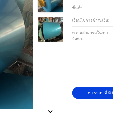
ขั้นต่ำ:
เงื่อนไขการชำระเงิน:
ความสามารถในการ
จัดหา:
หา ราคา ที่ ดี ท