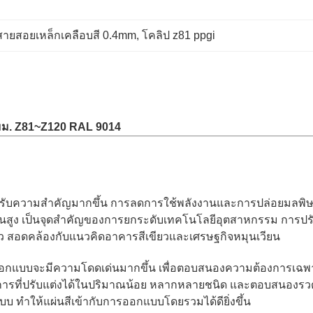
สายสอยเหล็กเคลือบสี 0.4mm
, 
โคลิป z81 ppgi
 มม. Z81~Z120 RAL 9014
งได้รับความสำคัญมากขึ้น การลดการใช้พลังงานและการปล่อยมลพิษ
มข้นสูง เป็นจุดสำคัญของการยกระดับเทคโนโลยีอุตสาหกรรม การ
แล้ว สอดคล้องกับแนวคิดอาคารสีเขียวและเศรษฐกิจหมุนเวียน
บบจะมีความโดดเด่นมากขึ้น เพื่อตอบสนองความต้องการเฉพาะตัว
บริการที่ปรับแต่งได้ในปริมาณน้อย หลากหลายชนิด และตอบสนองร
บ ทำให้แผ่นสีเข้ากับการออกแบบโดยรวมได้ดียิ่งขึ้น