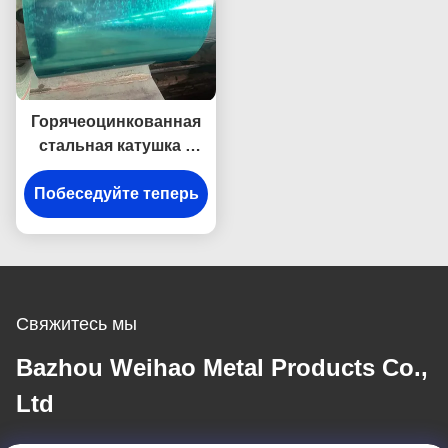
Горячеоцинкованная
стальная катушка с
цветным покрытием
Побеседуйте теперь
Z20-275 г ASTM A653
Свяжитесь мы
Bazhou Weihao Metal Products Co.,
Ltd