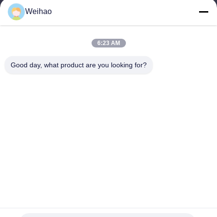
Электронная почта
Weihao
408690175@qq.com
6:23 AM
Наш адрес
Good day, what product are you looking for?
Адрес
Бачжоу, город Ланфан, провинция Хэбэй
Телефон
0086-139-3163-3663
Политика уединения
|
Карта сайта
Качество Китая хорошее Pre покрашенная стальная катушка
Поставщик. © авторского права -2026 Bazhou Weihao Metal